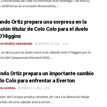
 y Universidad de Chile se enfrentan este domingo 1 de marzo,
 18:00 horas en el estadio Monumental, ...
ndo Ortiz prepara una sorpresa en la
ción titular de Colo Colo para el duelo
O’Higgins
ÍAS MUÑOZ DERAMOND
FEBRERO 19, 2026
0
 se alista para un duelo clave este sábado ante O’Higgins por la
cha del Campeonato Nacional 2026, ...
ndo Ortiz prepara un importante cambio
lo Colo para enfrentar a Everton
OR GUERRA
FEBRERO 5, 2026
0
ador del Cacique prueba variantes de cara a la alineación titular
artido de este sábado ante Everton ...