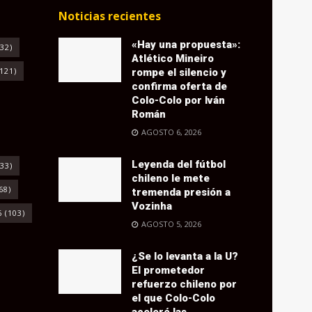
Noticias recientes
«Hay una propuesta»:
32)
Atlético Mineiro
121)
rompe el silencio y
confirma oferta de
Colo-Colo por Iván
Román
AGOSTO 6, 2026
Leyenda del fútbol
33)
chileno le mete
68)
tremenda presión a
Vozinha
6
(103)
AGOSTO 5, 2026
¿Se lo levanta a la U?
El prometedor
refuerzo chileno por
el que Colo-Colo
aceleró las