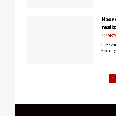
Hacen
reali
POR
VICT
Duras crí
Hinchas y
1