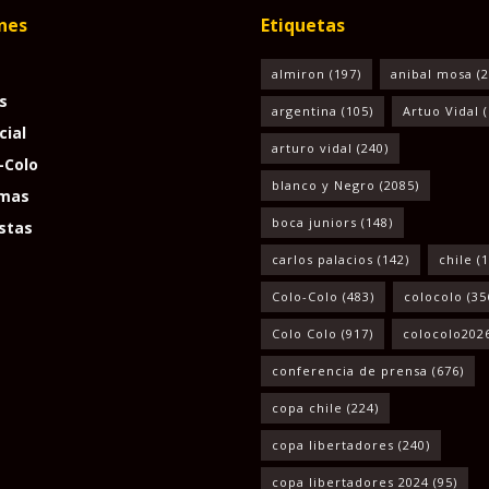
nes
Etiquetas
almiron
(197)
anibal mosa
(2
s
argentina
(105)
Artuo Vidal
(
cial
arturo vidal
(240)
-Colo
blanco y Negro
(2085)
mas
boca juniors
(148)
stas
carlos palacios
(142)
chile
(1
Colo-Colo
(483)
colocolo
(35
Colo Colo
(917)
colocolo202
conferencia de prensa
(676)
copa chile
(224)
copa libertadores
(240)
copa libertadores 2024
(95)