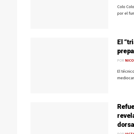
Colo Colo
por el fu
El “t
prepa
POR
NICO
El técnic
mediocamp
Refue
revel
dorsa
POR
VICT