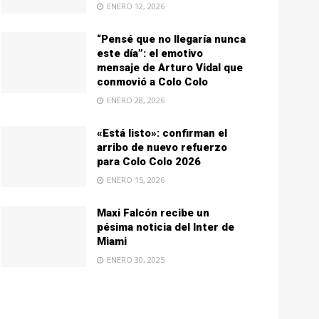
ENERO 12, 2026
“Pensé que no llegaría nunca
este día”: el emotivo
mensaje de Arturo Vidal que
conmovió a Colo Colo
ENERO 28, 2026
«Está listo»: confirman el
arribo de nuevo refuerzo
para Colo Colo 2026
ENERO 15, 2026
Maxi Falcón recibe un
pésima noticia del Inter de
Miami
ENERO 30, 2025