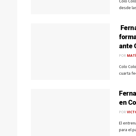
Colo Colo
desde las
Ferna
forma
ante 
POR
MAT
Colo Colo
cuarta fe
Ferna
en Co
POR
VICT
El entren
para el p