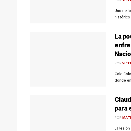
Uno de lo
histórico 
La po
enfre
Nacio
POR
VICT
Colo Col
donde enf
Claud
para 
POR
MAT
La lesión