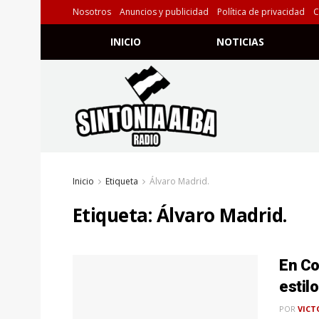
Nosotros
Anuncios y publicidad
Política de privacidad
C
INICIO
NOTICIAS
Inicio
Etiqueta
Álvaro Madrid.
Etiqueta:
Álvaro Madrid.
En Co
estil
POR
VICT