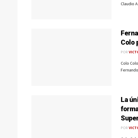
Claudio A
Ferna
Colo 
POR
VICT
Colo Col
Fernando 
La ún
forma
Super
POR
VICT