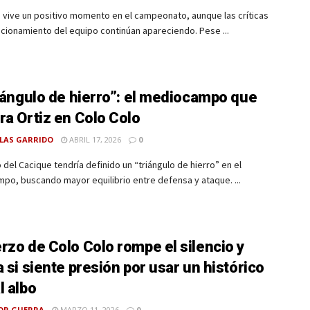
 vive un positivo momento en el campeonato, aunque las críticas
ncionamiento del equipo continúan apareciendo. Pese ...
riángulo de hierro”: el mediocampo que
ra Ortiz en Colo Colo
LAS GARRIDO
ABRIL 17, 2026
0
o del Cacique tendría definido un “triángulo de hierro” en el
o, buscando mayor equilibrio entre defensa y ataque. ...
rzo de Colo Colo rompe el silencio y
a si siente presión por usar un histórico
l albo
OR GUERRA
MARZO 11, 2026
0