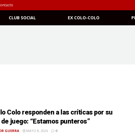
ontacto
CLUB SOCIAL
EX COLO-COLO
P
lo Colo responden a las críticas por su
o de juego: “Estamos punteros”
OR GUERRA
MAYO 8, 2026
0