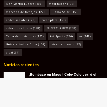
Juan Martín Lucero
(106)
maxi falcon
(105)
mercado de fichajes
(1222)
Pablo Solari
(159)
redes sociales
(128)
river plate
(153)
seleccion chilena
(178)
SUPERCLASICO
(288)
Tabla de posiciones
(150)
tnt Sports
(126)
uc
(148)
Universidad de Chile
(104)
vicente pizarro
(97)
vidal
(97)
Noticias recientes
¡Bombazo en Macul! Colo-Colo cerró el
préstamo de jugador que viene de Brasil
AGOSTO 6, 2026
«Hay una propuesta»: Atlético Mineiro
rompe el silencio y confirma oferta de
Colo-Colo por Iván Román