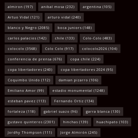
almiron
(197)
anibal mosa
(232)
argentina
(105)
Artuo Vidal
(121)
arturo vidal
(240)
blanco y Negro
(2085)
boca juniors
(148)
carlos palacios
(142)
chile
(133)
Colo-Colo
(483)
colocolo
(3568)
Colo Colo
(917)
colocolo2026
(104)
conferencia de prensa
(676)
copa chile
(224)
copa libertadores
(240)
copa libertadores 2024
(95)
Coquimbo Unido
(112)
damian pizarro
(106)
Emiliano Amor
(99)
estadio monumental
(1248)
esteban pavez
(113)
Fernando Ortiz
(134)
fortaleza
(118)
gabriel suazo
(96)
garra blanca
(130)
gustavo quinteros
(2301)
hinchas
(139)
huachipato
(103)
Jordhy Thompson
(111)
Jorge Almirón
(245)