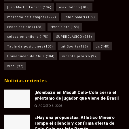
Juan Martín Lucero
(106)
maxi falcon
(105)
mercado de fichajes
(1222)
Pablo Solari
(159)
redes sociales
(128)
river plate
(153)
seleccion chilena
(178)
SUPERCLASICO
(288)
Tabla de posiciones
(150)
tnt Sports
(126)
uc
(148)
Universidad de Chile
(104)
vicente pizarro
(97)
vidal
(97)
Noticias recientes
¡Bombazo en Macul! Colo-Colo cerró el
préstamo de jugador que viene de Brasil
AGOSTO 6, 2026
«Hay una propuesta»: Atlético Mineiro
rompe el silencio y confirma oferta de