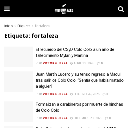
Inicio
Etiqueta
fortaleza
Etiqueta:
fortaleza
El recuerdo del CSyD Colo Colo a un año de
fallecimiento Mylan y Martina
POR
VICTOR GUERRA
ABRIL 10, 2026
0
Juan Martín Lucero y su tenso regreso a Macul
tras salir de Colo Colo: “Sentía que había matado
a alguien”
POR
VICTOR GUERRA
FEBRERO 26, 2026
0
Formalizan a carabineros por muerte de hinchas
de Colo Colo
POR
VICTOR GUERRA
DICIEMBRE 23, 2025
0