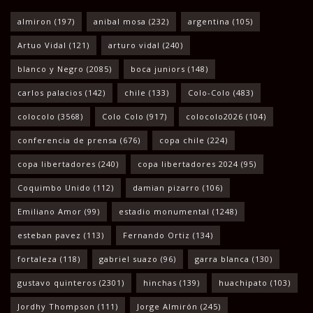
almiron
(197)
anibal mosa
(232)
argentina
(105)
Artuo Vidal
(121)
arturo vidal
(240)
blanco y Negro
(2085)
boca juniors
(148)
carlos palacios
(142)
chile
(133)
Colo-Colo
(483)
colocolo
(3568)
Colo Colo
(917)
colocolo2026
(104)
conferencia de prensa
(676)
copa chile
(224)
copa libertadores
(240)
copa libertadores 2024
(95)
Coquimbo Unido
(112)
damian pizarro
(106)
Emiliano Amor
(99)
estadio monumental
(1248)
esteban pavez
(113)
Fernando Ortiz
(134)
fortaleza
(118)
gabriel suazo
(96)
garra blanca
(130)
gustavo quinteros
(2301)
hinchas
(139)
huachipato
(103)
Jordhy Thompson
(111)
Jorge Almirón
(245)