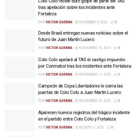
Colo Colo recibe duro golpe de parte del TAS
tras apelación sobre los incidentes ante
Fortaleza
POR
VICTOR GUERRA
DICIEMBRE 4, 2025
0
Desde Brasil entregan nuevas noticias sobre el
futuro de Juan Martín Lucero
POR
VICTOR GUERRA
NOVIEMBRE 19, 2025
0
Colo Colo apelará al TAS el castigo impuesto
por Conmebol tras los incidentes ante Fortaleza
POR
VICTOR GUERRA
NOVIEMBRE 11, 2025
0
Campeón de Copa Libertadores le cierra las
puertas de Colo Colo a Juan Martín Lucero
POR
VICTOR GUERRA
NOVIEMBRE 10, 2025
0
Aparecen nuevos registros del trágico incidente
en el partido entre Colo Colo y Fortaleza
POR
VICTOR GUERRA
AGOSTO 7, 2025
0