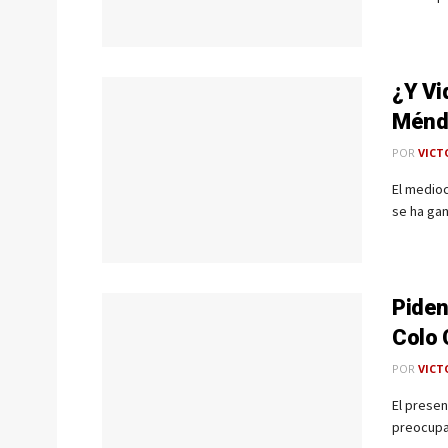
¿Y Vi
Ménd
POR
VICT
El medio
se ha gan
Piden
Colo 
POR
VICT
El presen
preocupac