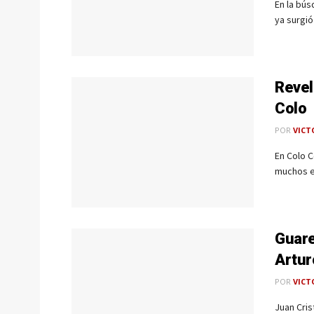
En la bú
ya surgió
Revel
Colo
POR
VICT
En Colo C
muchos es
Guare
Artur
POR
VICT
Juan Cris