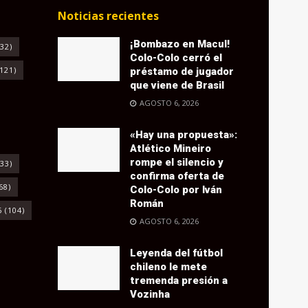
Noticias recientes
¡Bombazo en Macul!
32)
Colo-Colo cerró el
121)
préstamo de jugador
que viene de Brasil
AGOSTO 6, 2026
«Hay una propuesta»:
Atlético Mineiro
rompe el silencio y
33)
confirma oferta de
68)
Colo-Colo por Iván
Román
6
(104)
AGOSTO 6, 2026
Leyenda del fútbol
chileno le mete
tremenda presión a
Vozinha