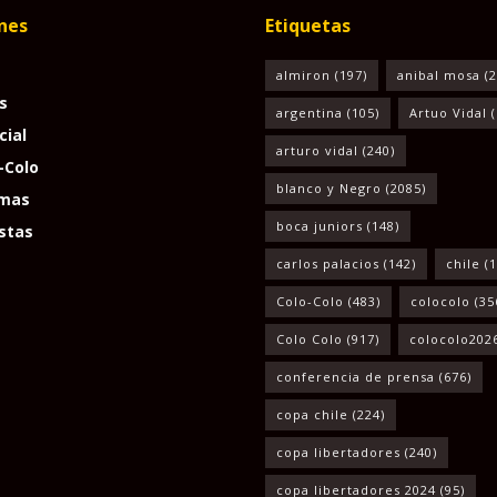
nes
Etiquetas
almiron
(197)
anibal mosa
(2
s
argentina
(105)
Artuo Vidal
(
cial
arturo vidal
(240)
-Colo
blanco y Negro
(2085)
mas
boca juniors
(148)
stas
carlos palacios
(142)
chile
(1
Colo-Colo
(483)
colocolo
(35
Colo Colo
(917)
colocolo202
conferencia de prensa
(676)
copa chile
(224)
copa libertadores
(240)
copa libertadores 2024
(95)