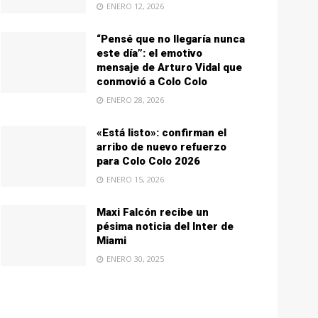
ENERO 12, 2026
“Pensé que no llegaría nunca
este día”: el emotivo
mensaje de Arturo Vidal que
conmovió a Colo Colo
ENERO 28, 2026
«Está listo»: confirman el
arribo de nuevo refuerzo
para Colo Colo 2026
ENERO 15, 2026
Maxi Falcón recibe un
pésima noticia del Inter de
Miami
ENERO 30, 2025