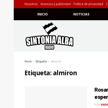
Nosotros
Anuncios y publicidad
Política de privacidad
C
INICIO
NOTICIAS
Inicio
Etiqueta
almiron
Etiqueta:
almiron
Rosar
esper
POR
ANDR