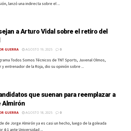
ión, lanzó una indirecta sobre el ...
ejan a Arturo Vidal sobre el retiro del
l
OR GUERRA
AGOSTO 19, 2025
0
ograma Todos Somos Técnicos de TNT Sports, Juvenal Olmos,
 y entrenador de la Roja, dio su opinión sobre ...
andidatos que suenan para reemplazar a
 Almirón
OR GUERRA
AGOSTO 18, 2025
0
 de de Jorge Almirón ya es casi un hecho, luego de la goleada
or 4-1 ante Universidad ...