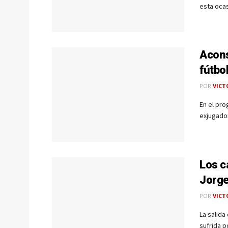
esta ocas
Acons
fútbo
POR
VICT
En el pr
exjugador
Los c
Jorge
POR
VICT
La salida
sufrida p