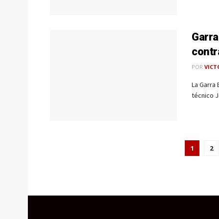
Garra
contr
POR
VICT
La Garra 
técnico J
1
2