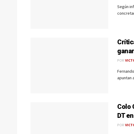
Según inf
concretar
Críti
ganar
POR
VICT
Fernando 
apuntan a
Colo 
DT en
POR
VICT