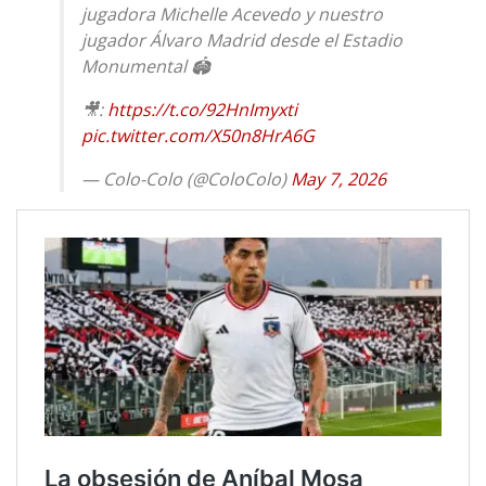
jugadora Michelle Acevedo y nuestro
jugador Álvaro Madrid desde el Estadio
Monumental 🏟️
🎥:
https://t.co/92HnImyxti
pic.twitter.com/X50n8HrA6G
— Colo-Colo (@ColoColo)
May 7, 2026