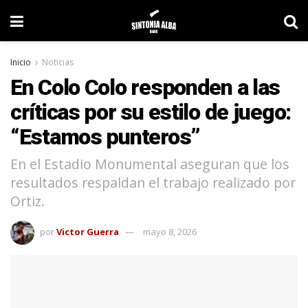
Inicio
Noticias
En Colo Colo responden a las
críticas por su estilo de juego:
“Estamos punteros”
En el Estadio Monumental aseguran que los
resultados respaldan el trabajo realizado por
Ortiz.
por
Victor Guerra
mayo 8, 2026