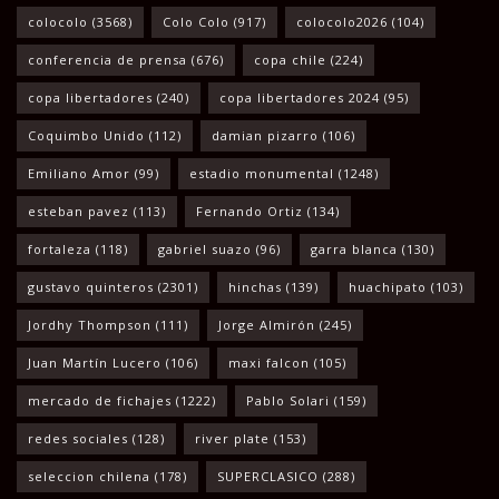
colocolo
(3568)
Colo Colo
(917)
colocolo2026
(104)
conferencia de prensa
(676)
copa chile
(224)
copa libertadores
(240)
copa libertadores 2024
(95)
Coquimbo Unido
(112)
damian pizarro
(106)
Emiliano Amor
(99)
estadio monumental
(1248)
esteban pavez
(113)
Fernando Ortiz
(134)
fortaleza
(118)
gabriel suazo
(96)
garra blanca
(130)
gustavo quinteros
(2301)
hinchas
(139)
huachipato
(103)
Jordhy Thompson
(111)
Jorge Almirón
(245)
Juan Martín Lucero
(106)
maxi falcon
(105)
mercado de fichajes
(1222)
Pablo Solari
(159)
redes sociales
(128)
river plate
(153)
seleccion chilena
(178)
SUPERCLASICO
(288)