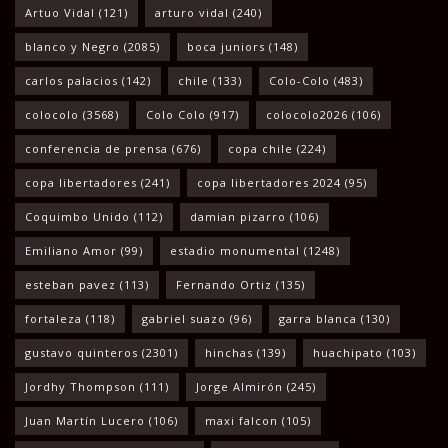
Artuo Vidal
(121)
arturo vidal
(240)
blanco y Negro
(2085)
boca juniors
(148)
carlos palacios
(142)
chile
(133)
Colo-Colo
(483)
colocolo
(3568)
Colo Colo
(917)
colocolo2026
(106)
conferencia de prensa
(676)
copa chile
(224)
copa libertadores
(241)
copa libertadores 2024
(95)
Coquimbo Unido
(112)
damian pizarro
(106)
Emiliano Amor
(99)
estadio monumental
(1248)
esteban pavez
(113)
Fernando Ortiz
(135)
fortaleza
(118)
gabriel suazo
(96)
garra blanca
(130)
gustavo quinteros
(2301)
hinchas
(139)
huachipato
(103)
Jordhy Thompson
(111)
Jorge Almirón
(245)
Juan Martín Lucero
(106)
maxi falcon
(105)