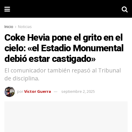
Inicio
Noticias
Coke Hevia pone el grito en el
cielo: «el Estadio Monumental
debió estar castigado»
El comunicador también repasó al Tribunal
de disciplina.
por
Victor Guerra
septiembre 2, 2025