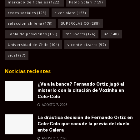
mercado de fichajes
(1222)
Pablo Solari
(159)
redes sociales
(128)
river plate
(153)
seleccion chilena
(178)
SUPERCLASICO
(288)
Tabla de posiciones
(150)
tnt Sports
(126)
uc
(148)
Universidad de Chile
(104)
vicente pizarro
(97)
vidal
(97)
Noticias recientes
¿Va a la banca? Fernando Ortiz jugó al
misterio con la citación de Vozinha en
Colo-Colo
AGOSTO 7, 2026
La drástica decisión de Fernando Ortiz en
Colo-Colo que sacude la previa del duelo
ante Calera
AGOSTO 7, 2026