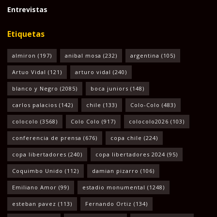
Entrevistas
Etiquetas
almiron
(197)
anibal mosa
(232)
argentina
(105)
Artuo Vidal
(121)
arturo vidal
(240)
blanco y Negro
(2085)
boca juniors
(148)
carlos palacios
(142)
chile
(133)
Colo-Colo
(483)
colocolo
(3568)
Colo Colo
(917)
colocolo2026
(103)
conferencia de prensa
(676)
copa chile
(224)
copa libertadores
(240)
copa libertadores 2024
(95)
Coquimbo Unido
(112)
damian pizarro
(106)
Emiliano Amor
(99)
estadio monumental
(1248)
esteban pavez
(113)
Fernando Ortiz
(134)