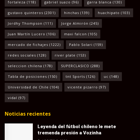
fortaleza
(118)
gabriel suazo
(96)
garra blanca
(130)
gustavo quinteros
(2301)
hinchas
(139)
huachipato
(103)
Jordhy Thompson
(111)
Jorge Almirón
(245)
Juan Martín Lucero
(106)
maxi falcon
(105)
mercado de fichajes
(1222)
Pablo Solari
(159)
redes sociales
(128)
river plate
(153)
seleccion chilena
(178)
SUPERCLASICO
(288)
Tabla de posiciones
(150)
tnt Sports
(126)
uc
(148)
Universidad de Chile
(104)
vicente pizarro
(97)
vidal
(97)
Noticias recientes
Leyenda del fútbol chileno le mete
tremenda presión a Vozinha