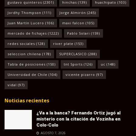
gustavo quinteros
(2301)
hinchas
(139)
huachipato
(103)
Jordhy Thompson
(111)
Jorge Almirón
(245)
Juan Martín Lucero
(106)
maxi falcon
(105)
mercado de fichajes
(1222)
Pablo Solari
(159)
redes sociales
(128)
river plate
(153)
seleccion chilena
(178)
SUPERCLASICO
(288)
Tabla de posiciones
(150)
tnt Sports
(126)
uc
(148)
Universidad de Chile
(104)
vicente pizarro
(97)
vidal
(97)
Noticias recientes
¿Va a la banca? Fernando Ortiz jugó al
misterio con la citación de Vozinha en
Colo-Colo
AGOSTO 7, 2026