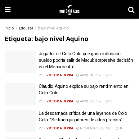
Inicio
Etiqueta
bajo nivel Aquino
Etiqueta:
bajo nivel Aquino
Jugador de Colo Colo que gana millonario
sueldo podría salir de Macul: sorpresiva decisión
en el Monumental
POR
VICTOR GUERRA
ABRIL 28, 2026
0
Claudio Aquino explica su bajo rendimiento en
Colo Colo
POR
VICTOR GUERRA
ABRIL 22, 2026
0
La descarnada crítica de una leyenda de Colo
Colo: “Se traen jugadores de altos precios”
POR
VICTOR GUERRA
NOVIEMBRE 29, 2025
0