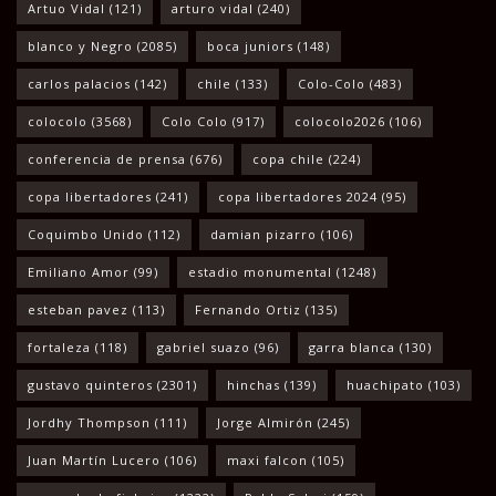
Artuo Vidal
(121)
arturo vidal
(240)
blanco y Negro
(2085)
boca juniors
(148)
carlos palacios
(142)
chile
(133)
Colo-Colo
(483)
colocolo
(3568)
Colo Colo
(917)
colocolo2026
(106)
conferencia de prensa
(676)
copa chile
(224)
copa libertadores
(241)
copa libertadores 2024
(95)
Coquimbo Unido
(112)
damian pizarro
(106)
Emiliano Amor
(99)
estadio monumental
(1248)
esteban pavez
(113)
Fernando Ortiz
(135)
fortaleza
(118)
gabriel suazo
(96)
garra blanca
(130)
gustavo quinteros
(2301)
hinchas
(139)
huachipato
(103)
Jordhy Thompson
(111)
Jorge Almirón
(245)
Juan Martín Lucero
(106)
maxi falcon
(105)