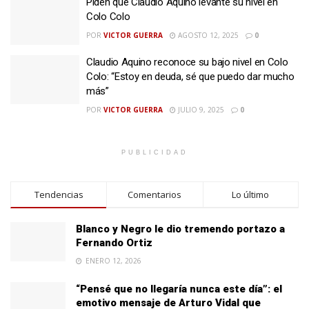
Piden que Claudio Aquino levante su nivel en
Colo Colo
POR
VICTOR GUERRA
AGOSTO 12, 2025
0
Claudio Aquino reconoce su bajo nivel en Colo
Colo: “Estoy en deuda, sé que puedo dar mucho
más”
POR
VICTOR GUERRA
JULIO 9, 2025
0
PUBLICIDAD
Tendencias
Comentarios
Lo último
Blanco y Negro le dio tremendo portazo a
Fernando Ortiz
ENERO 12, 2026
“Pensé que no llegaría nunca este día”: el
emotivo mensaje de Arturo Vidal que