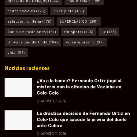
mercado de fichajes
(1222)
Pablo Solari
(159)
redes sociales
(128)
river plate
(153)
seleccion chilena
(178)
SUPERCLASICO
(288)
Tabla de posiciones
(150)
tnt Sports
(126)
uc
(148)
Universidad de Chile
(104)
vicente pizarro
(97)
vidal
(97)
Noticias recientes
¿Va a la banca? Fernando Ortiz jugó al
misterio con la citación de Vozinha en
Colo-Colo
AGOSTO 7, 2026
La drástica decisión de Fernando Ortiz en
Colo-Colo que sacude la previa del duelo
ante Calera
AGOSTO 7, 2026