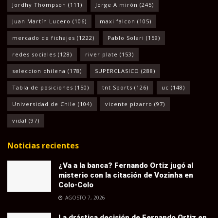
Jordhy Thompson
(111)
Jorge Almirón
(245)
Juan Martín Lucero
(106)
maxi falcon
(105)
mercado de fichajes
(1222)
Pablo Solari
(159)
redes sociales
(128)
river plate
(153)
seleccion chilena
(178)
SUPERCLASICO
(288)
Tabla de posiciones
(150)
tnt Sports
(126)
uc
(148)
Universidad de Chile
(104)
vicente pizarro
(97)
vidal
(97)
Noticias recientes
¿Va a la banca? Fernando Ortiz jugó al
misterio con la citación de Vozinha en
Colo-Colo
AGOSTO 7, 2026
La drástica decisión de Fernando Ortiz en