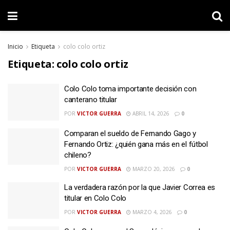
Inicio
Etiqueta
colo colo ortiz
Etiqueta:
colo colo ortiz
Colo Colo toma importante decisión con
canterano titular
POR
VICTOR GUERRA
ABRIL 14, 2026
0
Comparan el sueldo de Fernando Gago y
Fernando Ortiz: ¿quién gana más en el fútbol
chileno?
POR
VICTOR GUERRA
MARZO 20, 2026
0
La verdadera razón por la que Javier Correa es
titular en Colo Colo
POR
VICTOR GUERRA
MARZO 4, 2026
0