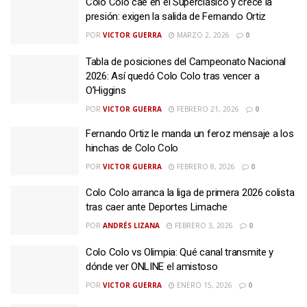
Colo Colo cae en el Superclásico y crece la
presión: exigen la salida de Fernando Ortiz
POR
VICTOR GUERRA
MARZO 2, 2026
0
Tabla de posiciones del Campeonato Nacional
2026: Así quedó Colo Colo tras vencer a
O’Higgins
POR
VICTOR GUERRA
FEBRERO 21, 2026
0
Fernando Ortiz le manda un feroz mensaje a los
hinchas de Colo Colo
POR
VICTOR GUERRA
FEBRERO 8, 2026
0
Colo Colo arranca la liga de primera 2026 colista
tras caer ante Deportes Limache
POR
ANDRÉS LIZANA
FEBRERO 3, 2026
0
Colo Colo vs Olimpia: Qué canal transmite y
dónde ver ONLINE el amistoso
POR
VICTOR GUERRA
ENERO 15, 2026
0