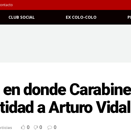
ontacto
CLUB SOCIAL
EX COLO-COLO
P
o en donde Carabine
tidad a Arturo Vidal
0
0
0
ticias