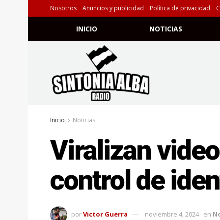
Nosotros
Anuncios y publicidad
Política de privacidad
C
INICIO
NOTICIAS
Inicio
Noticias
Viralizan vide
control de iden
por
Victor Guerra
noviembre 4, 2024
en
No