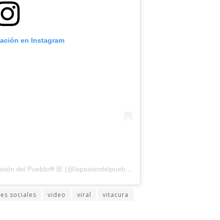
cación en Instagram
Una publicación compartida por La Pasión del Pueblo🤟🏼 (@lapasiondelpueblocl)
es sociales
video
viral
vitacura