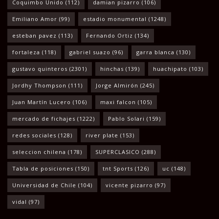
Coquimbo Unido
(112)
damian pizarro
(106)
Emiliano Amor
(99)
estadio monumental
(1248)
esteban pavez
(113)
Fernando Ortiz
(134)
fortaleza
(118)
gabriel suazo
(96)
garra blanca
(130)
gustavo quinteros
(2301)
hinchas
(139)
huachipato
(103)
Jordhy Thompson
(111)
Jorge Almirón
(245)
Juan Martín Lucero
(106)
maxi falcon
(105)
mercado de fichajes
(1222)
Pablo Solari
(159)
redes sociales
(128)
river plate
(153)
seleccion chilena
(178)
SUPERCLASICO
(288)
Tabla de posiciones
(150)
tnt Sports
(126)
uc
(148)
Universidad de Chile
(104)
vicente pizarro
(97)
vidal
(97)