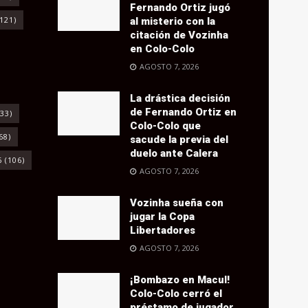
Fernando Ortiz jugó
121)
al misterio con la
citación de Vozinha
en Colo-Colo
AGOSTO 7, 2026
La drástica decisión
de Fernando Ortiz en
33)
Colo-Colo que
68)
sacude la previa del
duelo ante Calera
6
(106)
AGOSTO 7, 2026
Vozinha sueña con
jugar la Copa
Libertadores
AGOSTO 7, 2026
¡Bombazo en Macul!
Colo-Colo cerró el
préstamo de jugador