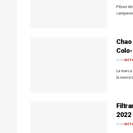
Pilsen de
campeones
Chao 
Colo-
POR
VICT
La marca 
la nueva 
Filtr
2022
POR
VICT