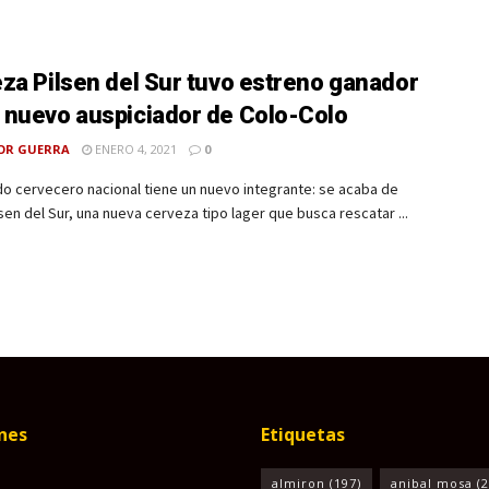
za Pilsen del Sur tuvo estreno ganador
nuevo auspiciador de Colo-Colo
OR GUERRA
ENERO 4, 2021
0
o cervecero nacional tiene un nuevo integrante: se acaba de
lsen del Sur, una nueva cerveza tipo lager que busca rescatar ...
nes
Etiquetas
almiron
(197)
anibal mosa
(2