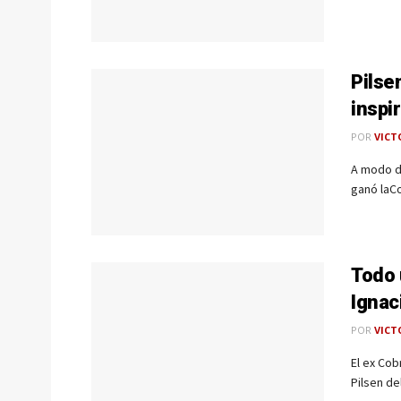
Pilse
inspi
POR
VICT
A modo d
ganó laCo
Todo 
Ignac
POR
VICT
El ex Cob
Pilsen del