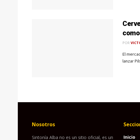
Cerve
como 
POR
VICT
El mercad
lanzar Pi
Nosotros
Seccio
Inicio
Sintonía Alba no es un sitio oficial, es un