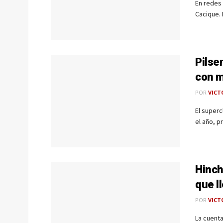
En redes 
Cacique. 
Pilse
con m
POR
VICT
El superc
el año, p
Hinch
que l
POR
VICT
La cuenta