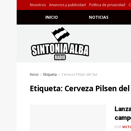
Nosotros
Anuncios y publicidad
Política de privacidad
C
INICIO
NOTICIAS
Inicio
Etiqueta
Cerveza Pilsen del Sur
Etiqueta:
Cerveza Pilsen del
Lanza
campe
POR
VICT