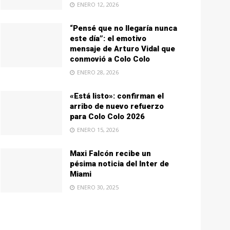
ENERO 12, 2026
“Pensé que no llegaría nunca
este día”: el emotivo
mensaje de Arturo Vidal que
conmovió a Colo Colo
ENERO 28, 2026
«Está listo»: confirman el
arribo de nuevo refuerzo
para Colo Colo 2026
ENERO 15, 2026
Maxi Falcón recibe un
pésima noticia del Inter de
Miami
ENERO 30, 2025