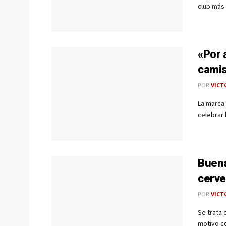
club más 
«Por 
camis
POR
VICT
La marca 
celebrar 
Buena
cerve
POR
VICT
Se trata 
motivo co