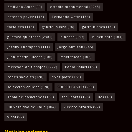
Emiliano Amor
(99)
estadio monumental
(1248)
esteban pavez
(113)
Fernando Ortiz
(134)
fortaleza
(118)
gabriel suazo
(96)
garra blanca
(130)
gustavo quinteros
(2301)
hinchas
(139)
huachipato
(103)
Jordhy Thompson
(111)
Jorge Almirón
(245)
Juan Martín Lucero
(106)
maxi falcon
(105)
mercado de fichajes
(1222)
Pablo Solari
(159)
redes sociales
(128)
river plate
(153)
seleccion chilena
(178)
SUPERCLASICO
(288)
Tabla de posiciones
(150)
tnt Sports
(126)
uc
(148)
Universidad de Chile
(104)
vicente pizarro
(97)
vidal
(97)
Noticias recientes