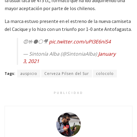
la usual lata de 473 cc, formato que ha ido adquiriendo una
mayor aceptación por parte de los chilenos.
La marca estuvo presente en el estreno de la nueva camiseta
del Cacique y lo hizo con un triunfo por 1-0 ante Antofagasta.
😍🤟⚫⚪🎥
pic.twitter.com/uPI3E6niS4
— Sintonía Alba (@SintoniaAlba)
January
3, 2021
Tags:
auspicio
Cerveza Pilsen del Sur
colocolo
PUBLICIDAD