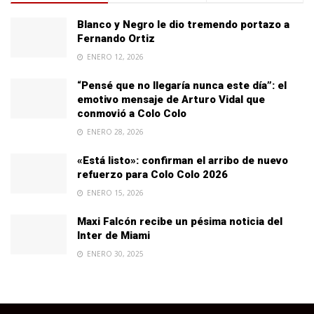
Blanco y Negro le dio tremendo portazo a
Fernando Ortiz
ENERO 12, 2026
“Pensé que no llegaría nunca este día”: el
emotivo mensaje de Arturo Vidal que
conmovió a Colo Colo
ENERO 28, 2026
«Está listo»: confirman el arribo de nuevo
refuerzo para Colo Colo 2026
ENERO 15, 2026
Maxi Falcón recibe un pésima noticia del
Inter de Miami
ENERO 30, 2025