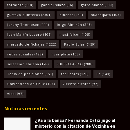
fortaleza
(118)
gabriel suazo
(96)
garra blanca
(130)
gustavo quinteros
(2301)
hinchas
(139)
huachipato
(103)
Jordhy Thompson
(111)
Jorge Almirón
(245)
Juan Martín Lucero
(106)
maxi falcon
(105)
mercado de fichajes
(1222)
Pablo Solari
(159)
redes sociales
(128)
river plate
(153)
seleccion chilena
(178)
SUPERCLASICO
(288)
Tabla de posiciones
(150)
tnt Sports
(126)
uc
(148)
Universidad de Chile
(104)
vicente pizarro
(97)
vidal
(97)
Noticias recientes
¿Va a la banca? Fernando Ortiz jugó al
misterio con la citación de Vozinha en