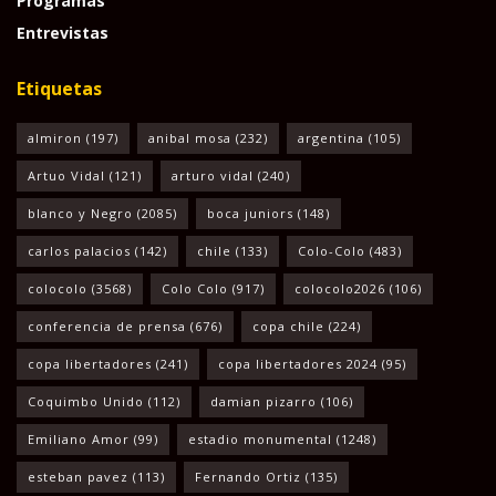
Programas
Entrevistas
Etiquetas
almiron
(197)
anibal mosa
(232)
argentina
(105)
Artuo Vidal
(121)
arturo vidal
(240)
blanco y Negro
(2085)
boca juniors
(148)
carlos palacios
(142)
chile
(133)
Colo-Colo
(483)
colocolo
(3568)
Colo Colo
(917)
colocolo2026
(106)
conferencia de prensa
(676)
copa chile
(224)
copa libertadores
(241)
copa libertadores 2024
(95)
Coquimbo Unido
(112)
damian pizarro
(106)
Emiliano Amor
(99)
estadio monumental
(1248)
esteban pavez
(113)
Fernando Ortiz
(135)