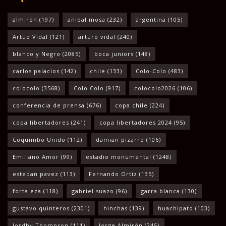
almiron
(197)
anibal mosa
(232)
argentina
(105)
Artuo Vidal
(121)
arturo vidal
(240)
blanco y Negro
(2085)
boca juniors
(148)
carlos palacios
(142)
chile
(133)
Colo-Colo
(483)
colocolo
(3568)
Colo Colo
(917)
colocolo2026
(106)
conferencia de prensa
(676)
copa chile
(224)
copa libertadores
(241)
copa libertadores 2024
(95)
Coquimbo Unido
(112)
damian pizarro
(106)
Emiliano Amor
(99)
estadio monumental
(1248)
esteban pavez
(113)
Fernando Ortiz
(135)
fortaleza
(118)
gabriel suazo
(96)
garra blanca
(130)
gustavo quinteros
(2301)
hinchas
(139)
huachipato
(103)
Jordhy Thompson
(111)
Jorge Almirón
(245)