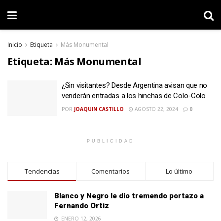
Inicio
Etiqueta
Más Monumental
Etiqueta:
Más Monumental
¿Sin visitantes? Desde Argentina avisan que no
venderán entradas a los hinchas de Colo-Colo
POR
JOAQUIN CASTILLO
AGOSTO 22, 2024
0
PUBLICIDAD
Tendencias
Comentarios
Lo último
Blanco y Negro le dio tremendo portazo a
Fernando Ortiz
ENERO 12, 2026