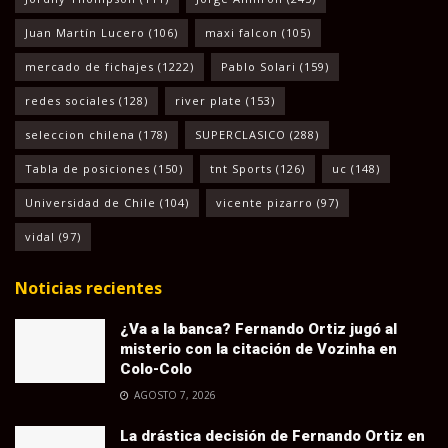
Juan Martín Lucero
(106)
maxi falcon
(105)
mercado de fichajes
(1222)
Pablo Solari
(159)
redes sociales
(128)
river plate
(153)
seleccion chilena
(178)
SUPERCLASICO
(288)
Tabla de posiciones
(150)
tnt Sports
(126)
uc
(148)
Universidad de Chile
(104)
vicente pizarro
(97)
vidal
(97)
Noticias recientes
¿Va a la banca? Fernando Ortiz jugó al
misterio con la citación de Vozinha en
Colo-Colo
AGOSTO 7, 2026
La drástica decisión de Fernando Ortiz en