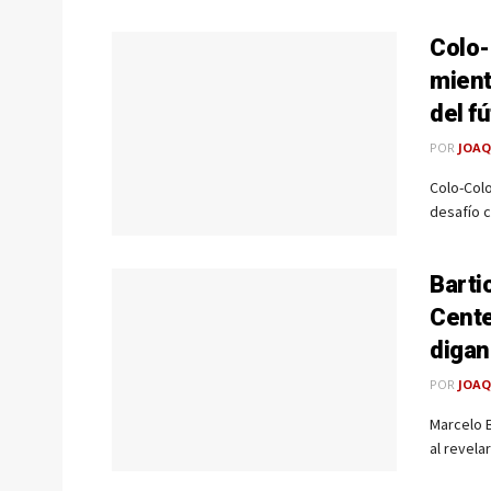
Colo-
mient
del f
POR
JOAQ
Colo-Colo
desafío c
Barti
Cente
digan
POR
JOAQ
Marcelo B
al revela