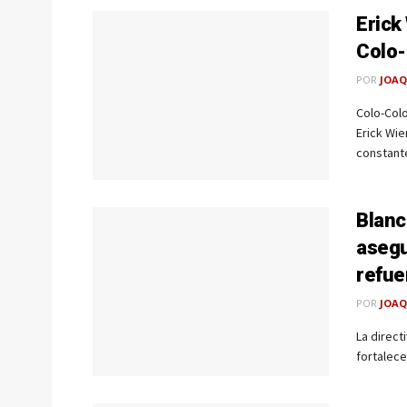
Erick
Colo-
POR
JOAQ
Colo-Colo
Erick Wie
constante
Blanc
asegu
refue
POR
JOAQ
La direct
fortalece