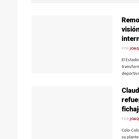
Remod
visió
inter
POR
JOAQ
El Estad
transfor
deportivo
Claud
refue
ficha
POR
JOAQ
Colo-Colo
su plantel