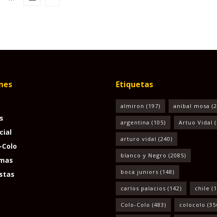
nes
Etiquetas
almiron
(197)
anibal mosa
(2
s
argentina
(105)
Artuo Vidal
(
cial
arturo vidal
(240)
-Colo
blanco y Negro
(2085)
mas
boca juniors
(148)
stas
carlos palacios
(142)
chile
(1
Colo-Colo
(483)
colocolo
(35