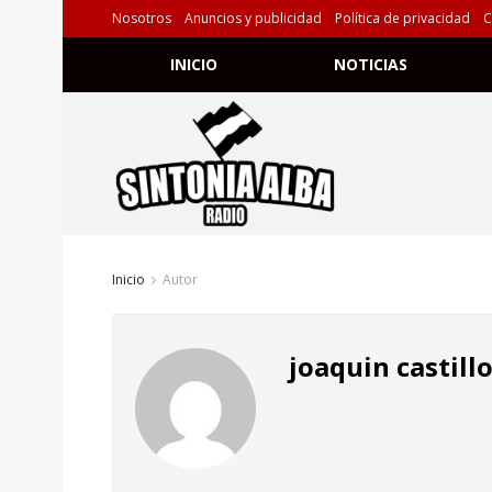
Nosotros
Anuncios y publicidad
Política de privacidad
C
INICIO
NOTICIAS
Inicio
Autor
joaquin castill