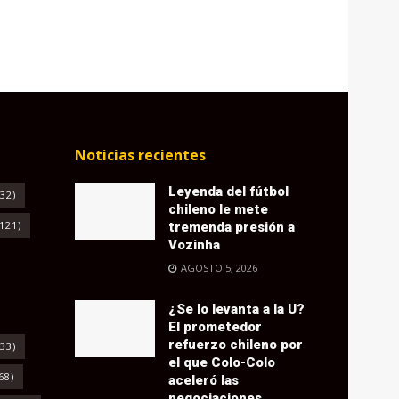
Noticias recientes
Leyenda del fútbol
32)
chileno le mete
121)
tremenda presión a
Vozinha
AGOSTO 5, 2026
¿Se lo levanta a la U?
El prometedor
refuerzo chileno por
33)
el que Colo-Colo
68)
aceleró las
negociaciones