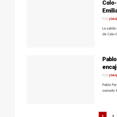
Colo-
Emili
POR
JOAQ
La salida
de Colo-C
Pablo
encaj
POR
JOAQ
Pablo Par
sumado tr
1
2