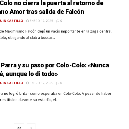
Colo no cierra la puerta al retorno de
ano Amor tras salida de Falcón
UIN CASTILLO
ENERO 17, 2025
0
 de Maximiliano Falcón dejó un vacío importante en la zaga central
olo, obligando al club a buscar...
 Parra y su paso por Colo-Colo: «Nunca
é, aunque lo di todo»
UIN CASTILLO
ENERO 17, 2025
0
ra no logró brillar como esperaba en Colo-Colo. A pesar de haber
es títulos durante su estadía, el...
…
22