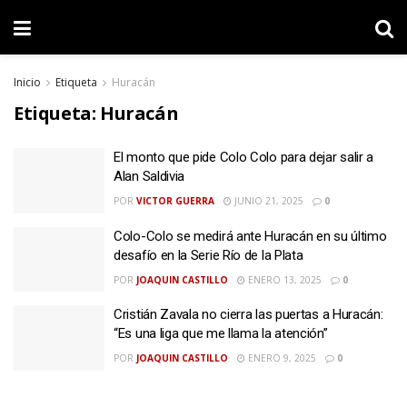
Inicio
Etiqueta
Huracán
Etiqueta:
Huracán
El monto que pide Colo Colo para dejar salir a
Alan Saldivia
POR
VICTOR GUERRA
JUNIO 21, 2025
0
Colo-Colo se medirá ante Huracán en su último
desafío en la Serie Río de la Plata
POR
JOAQUIN CASTILLO
ENERO 13, 2025
0
Cristián Zavala no cierra las puertas a Huracán:
“Es una liga que me llama la atención”
POR
JOAQUIN CASTILLO
ENERO 9, 2025
0