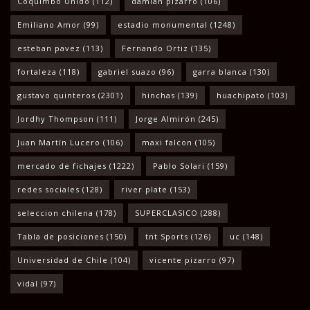
Coquimbo Unido
(112)
damian pizarro
(106)
Emiliano Amor
(99)
estadio monumental
(1248)
esteban pavez
(113)
Fernando Ortiz
(135)
fortaleza
(118)
gabriel suazo
(96)
garra blanca
(130)
gustavo quinteros
(2301)
hinchas
(139)
huachipato
(103)
Jordhy Thompson
(111)
Jorge Almirón
(245)
Juan Martín Lucero
(106)
maxi falcon
(105)
mercado de fichajes
(1222)
Pablo Solari
(159)
redes sociales
(128)
river plate
(153)
seleccion chilena
(178)
SUPERCLASICO
(288)
Tabla de posiciones
(150)
tnt Sports
(126)
uc
(148)
Universidad de Chile
(104)
vicente pizarro
(97)
vidal
(97)