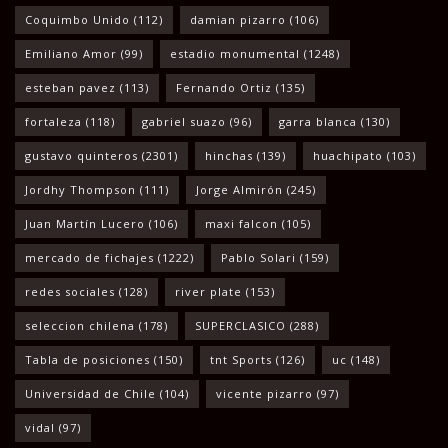
Coquimbo Unido
(112)
damian pizarro
(106)
Emiliano Amor
(99)
estadio monumental
(1248)
esteban pavez
(113)
Fernando Ortiz
(135)
fortaleza
(118)
gabriel suazo
(96)
garra blanca
(130)
gustavo quinteros
(2301)
hinchas
(139)
huachipato
(103)
Jordhy Thompson
(111)
Jorge Almirón
(245)
Juan Martín Lucero
(106)
maxi falcon
(105)
mercado de fichajes
(1222)
Pablo Solari
(159)
redes sociales
(128)
river plate
(153)
seleccion chilena
(178)
SUPERCLASICO
(288)
Tabla de posiciones
(150)
tnt Sports
(126)
uc
(148)
Universidad de Chile
(104)
vicente pizarro
(97)
vidal
(97)