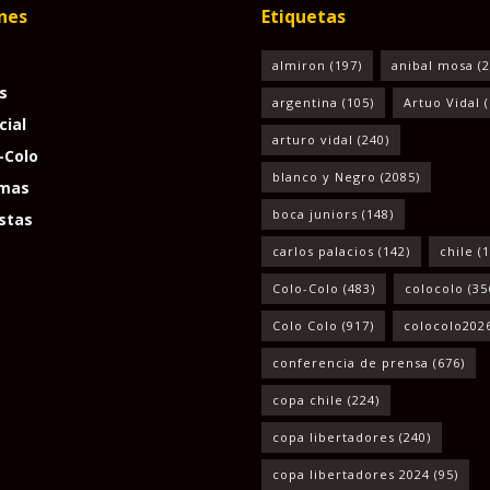
nes
Etiquetas
almiron
(197)
anibal mosa
(2
s
argentina
(105)
Artuo Vidal
(
cial
arturo vidal
(240)
-Colo
blanco y Negro
(2085)
mas
boca juniors
(148)
stas
carlos palacios
(142)
chile
(1
Colo-Colo
(483)
colocolo
(35
Colo Colo
(917)
colocolo202
conferencia de prensa
(676)
copa chile
(224)
copa libertadores
(240)
copa libertadores 2024
(95)