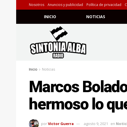
Nosotros
Anuncios y publicidad
Política de privacidad
C
INICIO
NOTICIAS
Inicio
Noticias
Marcos Bolados
hermoso lo qu
por
Victor Guerra
agosto 9, 2021
en
Notic