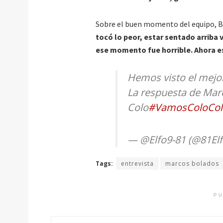
Sobre el buen momento del equipo, B
tocó lo peor, estar sentado arriba v
ese momento fue horrible. Ahora e
Hemos visto el mejo
La respuesta de Marc
Colo
#VamosColoCol
— @Elfo9-81 (@81El
Tags:
entrevista
marcos bolados
PU