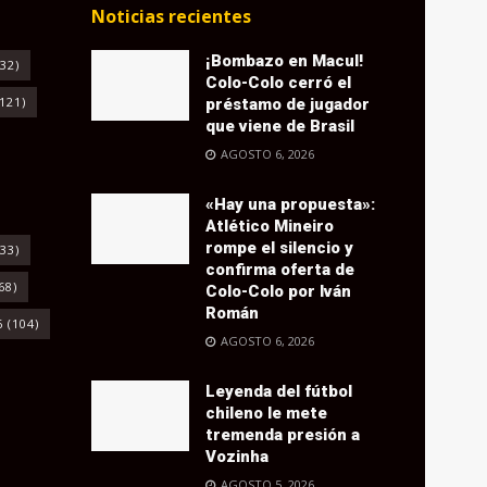
Noticias recientes
¡Bombazo en Macul!
32)
Colo-Colo cerró el
121)
préstamo de jugador
que viene de Brasil
AGOSTO 6, 2026
«Hay una propuesta»:
Atlético Mineiro
rompe el silencio y
33)
confirma oferta de
68)
Colo-Colo por Iván
Román
6
(104)
AGOSTO 6, 2026
Leyenda del fútbol
chileno le mete
tremenda presión a
Vozinha
AGOSTO 5, 2026