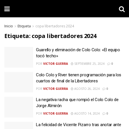
Inicio
Etiqueta
copa libertadores 2024
Etiqueta:
copa libertadores 2024
Guarello y eliminación de Colo Colo: «El equipo
tocó techo»
POR
VICTOR GUERRA
SEPTIEMBRE 25, 2024
0
Colo Colo y River tienen programación para los
cuartos de final de la Libertadores
POR
VICTOR GUERRA
AGOSTO 26, 2024
0
La negativa racha que rompió el Colo Colo de
Jorge Almirón
POR
VICTOR GUERRA
AGOSTO 14, 2024
0
La felicidad de Vicente Pizarro tras anotar ante