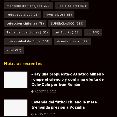
mercado de fichajes
(1222)
Pablo Solari
(159)
redes sociales
(128)
river plate
(153)
seleccion chilena
(178)
SUPERCLASICO
(288)
Tabla de posiciones
(150)
tnt Sports
(126)
uc
(148)
Universidad de Chile
(104)
vicente pizarro
(97)
vidal
(97)
Noticias recientes
«Hay una propuesta»: Atlético Mineiro
rompe el silencio y confirma oferta de
Colo-Colo por Iván Román
AGOSTO 6, 2026
Leyenda del fútbol chileno le mete
tremenda presión a Vozinha
AGOSTO 5, 2026