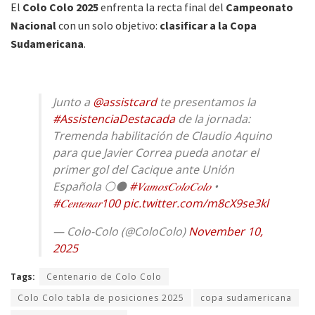
El
Colo Colo 2025
enfrenta la recta final del
Campeonato
Nacional
con un solo objetivo:
clasificar a la Copa
Sudamericana
.
Junto a
@assistcard
te presentamos la
#AssistenciaDestacada
de la jornada:
Tremenda habilitación de Claudio Aquino
para que Javier Correa pueda anotar el
primer gol del Cacique ante Unión
Española ⚪️⚫️
#𝑉𝑎𝑚𝑜𝑠𝐶𝑜𝑙𝑜𝐶𝑜𝑙𝑜
•
#𝐶𝑒𝑛𝑡𝑒𝑛𝑎𝑟100
pic.twitter.com/m8cX9se3kl
— Colo-Colo (@ColoColo)
November 10,
2025
Tags:
Centenario de Colo Colo
Colo Colo tabla de posiciones 2025
copa sudamericana