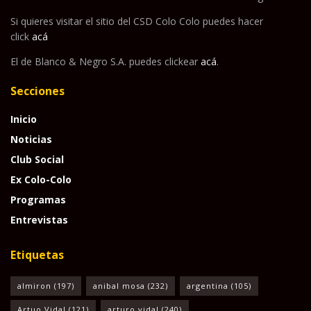
Si quieres visitar el sitio del CSD Colo Colo puedes hacer
click
acá
El de Blanco & Negro S.A. puedes clickear
acá
.
Secciones
Inicio
Noticias
Club Social
Ex Colo-Colo
Programas
Entrevistas
Etiquetas
almiron
(197)
anibal mosa
(232)
argentina
(105)
Artuo Vidal
(121)
arturo vidal
(240)