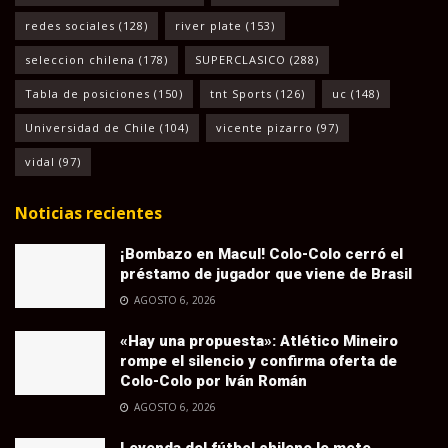
redes sociales
(128)
river plate
(153)
seleccion chilena
(178)
SUPERCLASICO
(288)
Tabla de posiciones
(150)
tnt Sports
(126)
uc
(148)
Universidad de Chile
(104)
vicente pizarro
(97)
vidal
(97)
Noticias recientes
¡Bombazo en Macul! Colo-Colo cerró el
préstamo de jugador que viene de Brasil
AGOSTO 6, 2026
«Hay una propuesta»: Atlético Mineiro
rompe el silencio y confirma oferta de
Colo-Colo por Iván Román
AGOSTO 6, 2026
Leyenda del fútbol chileno le mete