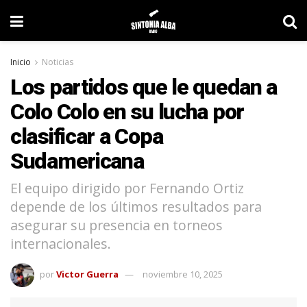
Inicio
Noticias
Los partidos que le quedan a
Colo Colo en su lucha por
clasificar a Copa
Sudamericana
El equipo dirigido por Fernando Ortiz
depende de los últimos resultados para
asegurar su presencia en torneos
internacionales.
por
Victor Guerra
noviembre 10, 2025