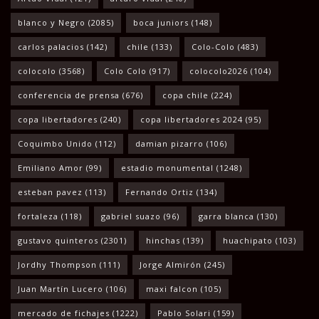
blanco y Negro
(2085)
boca juniors
(148)
carlos palacios
(142)
chile
(133)
Colo-Colo
(483)
colocolo
(3568)
Colo Colo
(917)
colocolo2026
(104)
conferencia de prensa
(676)
copa chile
(224)
copa libertadores
(240)
copa libertadores 2024
(95)
Coquimbo Unido
(112)
damian pizarro
(106)
Emiliano Amor
(99)
estadio monumental
(1248)
esteban pavez
(113)
Fernando Ortiz
(134)
fortaleza
(118)
gabriel suazo
(96)
garra blanca
(130)
gustavo quinteros
(2301)
hinchas
(139)
huachipato
(103)
Jordhy Thompson
(111)
Jorge Almirón
(245)
Juan Martín Lucero
(106)
maxi falcon
(105)
mercado de fichajes
(1222)
Pablo Solari
(159)