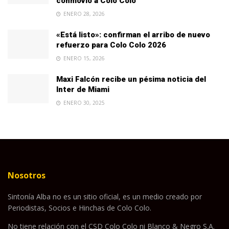
conmovió a Colo Colo
ENERO 28, 2026
«Está listo»: confirman el arribo de nuevo
refuerzo para Colo Colo 2026
ENERO 15, 2026
Maxi Falcón recibe un pésima noticia del
Inter de Miami
ENERO 30, 2025
Nosotros
Sintonía Alba no es un sitio oficial, es un medio creado por
Periodistas, Socios e Hinchas de Colo Colo.
No tiene relación con el CSD Colo Colo ni Blanco & Negro S.A.