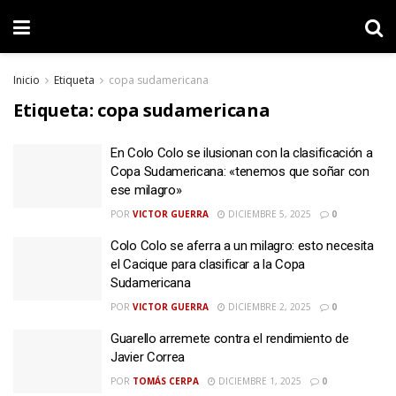
Inicio
Etiqueta
copa sudamericana
Etiqueta:
copa sudamericana
En Colo Colo se ilusionan con la clasificación a
Copa Sudamericana: «tenemos que soñar con
ese milagro»
POR
VICTOR GUERRA
DICIEMBRE 5, 2025
0
Colo Colo se aferra a un milagro: esto necesita
el Cacique para clasificar a la Copa
Sudamericana
POR
VICTOR GUERRA
DICIEMBRE 2, 2025
0
Guarello arremete contra el rendimiento de
Javier Correa
POR
TOMÁS CERPA
DICIEMBRE 1, 2025
0