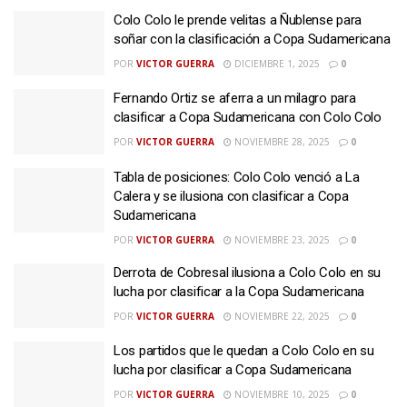
Colo Colo le prende velitas a Ñublense para
soñar con la clasificación a Copa Sudamericana
POR
VICTOR GUERRA
DICIEMBRE 1, 2025
0
Fernando Ortiz se aferra a un milagro para
clasificar a Copa Sudamericana con Colo Colo
POR
VICTOR GUERRA
NOVIEMBRE 28, 2025
0
Tabla de posiciones: Colo Colo venció a La
Calera y se ilusiona con clasificar a Copa
Sudamericana
POR
VICTOR GUERRA
NOVIEMBRE 23, 2025
0
Derrota de Cobresal ilusiona a Colo Colo en su
lucha por clasificar a la Copa Sudamericana
POR
VICTOR GUERRA
NOVIEMBRE 22, 2025
0
Los partidos que le quedan a Colo Colo en su
lucha por clasificar a Copa Sudamericana
POR
VICTOR GUERRA
NOVIEMBRE 10, 2025
0