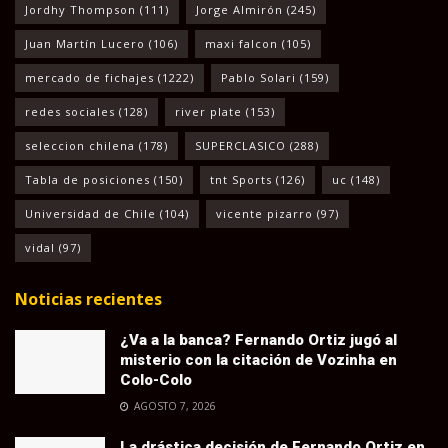
Jordhy Thompson
(111)
Jorge Almirón
(245)
Juan Martín Lucero
(106)
maxi falcon
(105)
mercado de fichajes
(1222)
Pablo Solari
(159)
redes sociales
(128)
river plate
(153)
seleccion chilena
(178)
SUPERCLASICO
(288)
Tabla de posiciones
(150)
tnt Sports
(126)
uc
(148)
Universidad de Chile
(104)
vicente pizarro
(97)
vidal
(97)
Noticias recientes
¿Va a la banca? Fernando Ortiz jugó al
misterio con la citación de Vozinha en
Colo-Colo
AGOSTO 7, 2026
La drástica decisión de Fernando Ortiz en