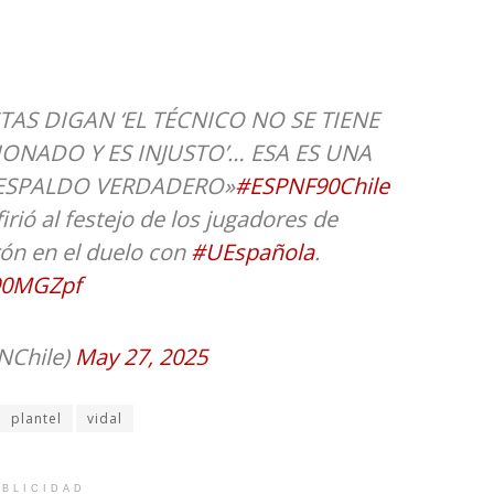
TAS DIGAN ‘EL TÉCNICO NO SE TIENE
IONADO Y ES INJUSTO’… ESA ES UNA
ESPALDO VERDADERO»
#ESPNF90Chile
irió al festejo de los jugadores de
ón en el duelo con
#UEspañola
.
V90MGZpf
NChile)
May 27, 2025
plantel
vidal
BLICIDAD