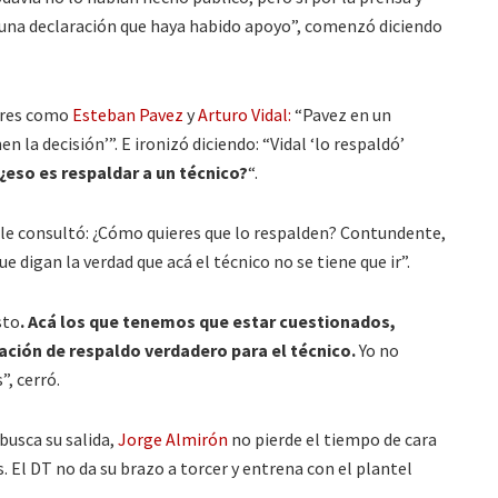
una declaración que haya habido apoyo”, comenzó diciendo
ores como
Esteban Pavez
y
Arturo Vidal:
“Pavez en un
 la decisión’”. E ironizó diciendo: “Vidal ‘lo respaldó’
¿eso es respaldar a un técnico?
“.
y le consultó: ¿Cómo quieres que lo respalden? Contundente,
ue digan la verdad que acá el técnico no se tiene que ir”.
sto
. Acá los que tenemos que estar cuestionados,
ción de respaldo verdadero para el técnico.
Yo no
, cerró.
busca su salida,
Jorge Almirón
no pierde el tiempo de cara
. El DT no da su brazo a torcer y entrena con el plantel