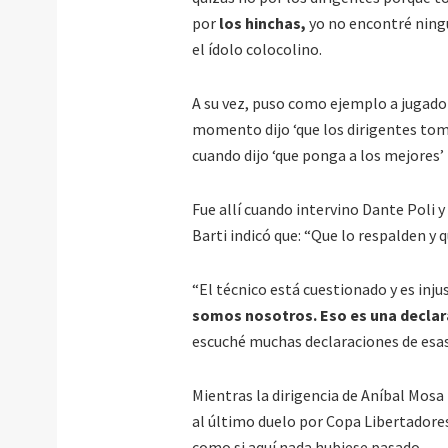
por
los hinchas,
yo no encontré ning
el ídolo colocolino.
A su vez, puso como ejemplo a jugad
momento dijo ‘que los dirigentes tomen
cuando dijo ‘que ponga a los mejores’
Fue allí cuando intervino Dante Poli 
Barti indicó que: “Que lo respalden y q
“El técnico está cuestionado y es inju
somos nosotros. Eso es una declara
escuché muchas declaraciones de esas”
Mientras la dirigencia de Aníbal Mosa 
al último duelo por Copa Libertadores
como si aquí nada hubiese pasado.