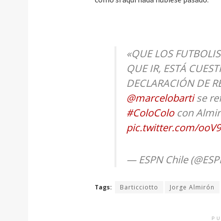
«QUE LOS FUTBOLIS
QUE IR, ESTÁ CUEST
DECLARACIÓN DE R
@marcelobarti
se ref
#ColoColo
con Almir
pic.twitter.com/oo
— ESPN Chile (@ESP
Tags:
Barticciotto
Jorge Almirón
PU