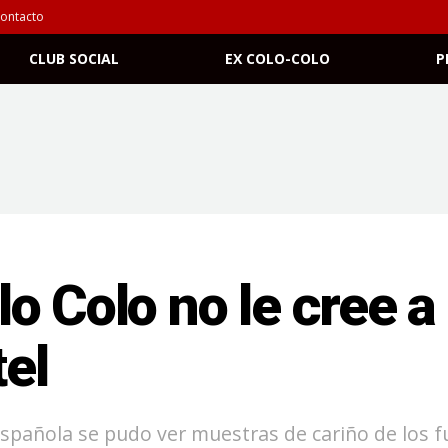
ontacto
CLUB SOCIAL
EX COLO-COLO
P
o Colo no le cree a
tel
spañola se pudo ver muestras de cariño de los fu