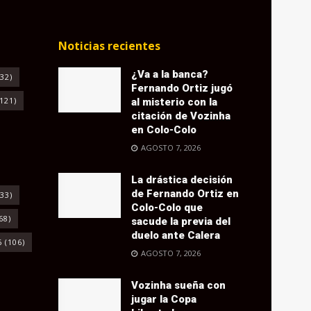
Noticias recientes
¿Va a la banca?
32)
Fernando Ortiz jugó
121)
al misterio con la
citación de Vozinha
en Colo-Colo
AGOSTO 7, 2026
La drástica decisión
de Fernando Ortiz en
33)
Colo-Colo que
68)
sacude la previa del
duelo ante Calera
6
(106)
AGOSTO 7, 2026
Vozinha sueña con
jugar la Copa