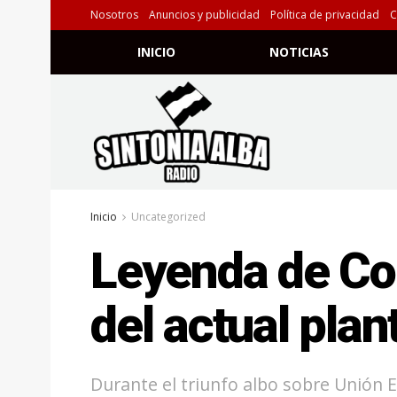
Nosotros
Anuncios y publicidad
Política de privacidad
C
INICIO
NOTICIAS
Inicio
Uncategorized
Leyenda de Col
del actual plan
Durante el triunfo albo sobre Unión E