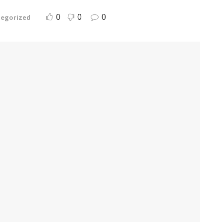
0
0
0
egorized