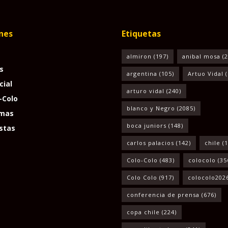
nes
Etiquetas
almiron
(197)
anibal mosa
(2
s
argentina
(105)
Artuo Vidal
(
cial
arturo vidal
(240)
-Colo
blanco y Negro
(2085)
mas
boca juniors
(148)
stas
carlos palacios
(142)
chile
(1
Colo-Colo
(483)
colocolo
(35
Colo Colo
(917)
colocolo202
conferencia de prensa
(676)
copa chile
(224)