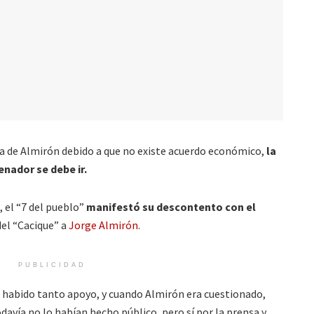
da de Almirón debido a que no existe acuerdo económico,
la
enador se debe ir.
 el “7 del pueblo”
manifestó su descontento con el
el “Cacique” a
Jorge Almirón.
PUBLICIDAD
 habido tanto apoyo, y cuando Almirón era cuestionado,
davía no lo habían hecho público, pero sí por la prensa y