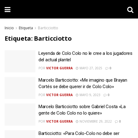
Inicio
Etiqueta
Barticciotto
Etiqueta:
Barticciotto
Leyenda de Colo Colo no le cree a los jugadores
del actual plantel
POR
VICTOR GUERRA
MAYO 27, 2025
0
Marcelo Barticciotto: «Me imagino que Brayan
Cortés se debe querer ir de Colo Colo»
POR
VICTOR GUERRA
MAYO 9, 2023
0
Marcelo Barticciotto sobre Gabriel Costa «La
gente de Colo Colo no lo quiere»
POR
VICTOR GUERRA
NOVIEMBRE 29, 2022
0
Barticciotto: «Para Colo-Colo no debe ser