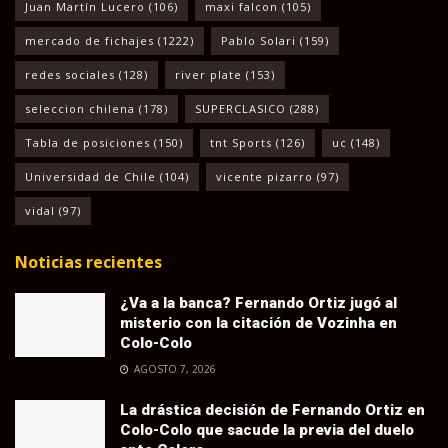
Juan Martín Lucero
(106)
maxi falcon
(105)
mercado de fichajes
(1222)
Pablo Solari
(159)
redes sociales
(128)
river plate
(153)
seleccion chilena
(178)
SUPERCLASICO
(288)
Tabla de posiciones
(150)
tnt Sports
(126)
uc
(148)
Universidad de Chile
(104)
vicente pizarro
(97)
vidal
(97)
Noticias recientes
¿Va a la banca? Fernando Ortiz jugó al
misterio con la citación de Vozinha en
Colo-Colo
AGOSTO 7, 2026
La drástica decisión de Fernando Ortiz en
Colo-Colo que sacude la previa del duelo