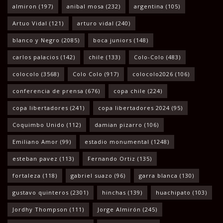
almiron
(197)
anibal mosa
(232)
argentina
(105)
Artuo Vidal
(121)
arturo vidal
(240)
blanco y Negro
(2085)
boca juniors
(148)
carlos palacios
(142)
chile
(133)
Colo-Colo
(483)
colocolo
(3568)
Colo Colo
(917)
colocolo2026
(106)
conferencia de prensa
(676)
copa chile
(224)
copa libertadores
(241)
copa libertadores 2024
(95)
Coquimbo Unido
(112)
damian pizarro
(106)
Emiliano Amor
(99)
estadio monumental
(1248)
esteban pavez
(113)
Fernando Ortiz
(135)
fortaleza
(118)
gabriel suazo
(96)
garra blanca
(130)
gustavo quinteros
(2301)
hinchas
(139)
huachipato
(103)
Jordhy Thompson
(111)
Jorge Almirón
(245)