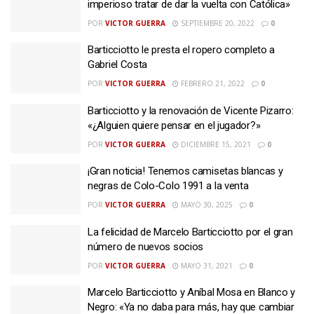
imperioso tratar de dar la vuelta con Católica»
POR
VICTOR GUERRA
SEPTIEMBRE 20, 2022
0
Barticciotto le presta el ropero completo a
Gabriel Costa
POR
VICTOR GUERRA
FEBRERO 21, 2022
0
Barticciotto y la renovación de Vicente Pizarro:
«¿Alguien quiere pensar en el jugador?»
POR
VICTOR GUERRA
DICIEMBRE 15, 2021
0
¡Gran noticia! Tenemos camisetas blancas y
negras de Colo-Colo 1991 a la venta
POR
VICTOR GUERRA
MAYO 30, 2025
0
La felicidad de Marcelo Barticciotto por el gran
número de nuevos socios
POR
VICTOR GUERRA
MAYO 31, 2021
0
Marcelo Barticciotto y Aníbal Mosa en Blanco y
Negro: «Ya no daba para más, hay que cambiar