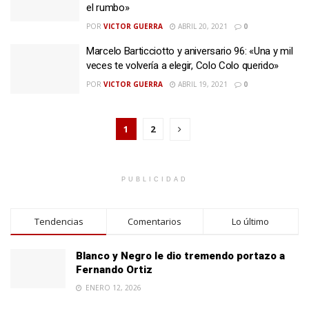
el rumbo»
POR
VICTOR GUERRA
ABRIL 20, 2021
0
Marcelo Barticciotto y aniversario 96: «Una y mil
veces te volvería a elegir, Colo Colo querido»
POR
VICTOR GUERRA
ABRIL 19, 2021
0
1
2
PUBLICIDAD
Tendencias
Comentarios
Lo último
Blanco y Negro le dio tremendo portazo a
Fernando Ortiz
ENERO 12, 2026