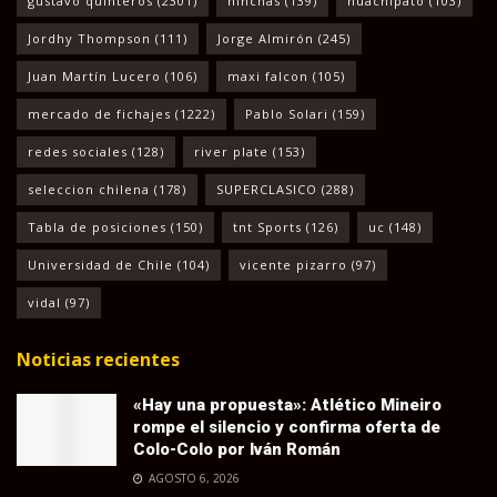
gustavo quinteros
(2301)
hinchas
(139)
huachipato
(103)
Jordhy Thompson
(111)
Jorge Almirón
(245)
Juan Martín Lucero
(106)
maxi falcon
(105)
mercado de fichajes
(1222)
Pablo Solari
(159)
redes sociales
(128)
river plate
(153)
seleccion chilena
(178)
SUPERCLASICO
(288)
Tabla de posiciones
(150)
tnt Sports
(126)
uc
(148)
Universidad de Chile
(104)
vicente pizarro
(97)
vidal
(97)
Noticias recientes
«Hay una propuesta»: Atlético Mineiro
rompe el silencio y confirma oferta de
Colo-Colo por Iván Román
AGOSTO 6, 2026