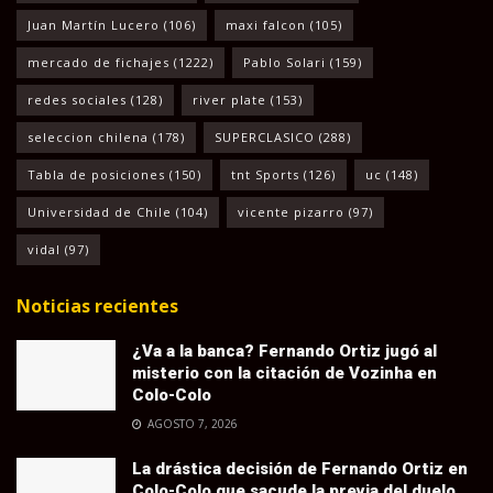
Juan Martín Lucero
(106)
maxi falcon
(105)
mercado de fichajes
(1222)
Pablo Solari
(159)
redes sociales
(128)
river plate
(153)
seleccion chilena
(178)
SUPERCLASICO
(288)
Tabla de posiciones
(150)
tnt Sports
(126)
uc
(148)
Universidad de Chile
(104)
vicente pizarro
(97)
vidal
(97)
Noticias recientes
¿Va a la banca? Fernando Ortiz jugó al
misterio con la citación de Vozinha en
Colo-Colo
AGOSTO 7, 2026
La drástica decisión de Fernando Ortiz en
Colo-Colo que sacude la previa del duelo