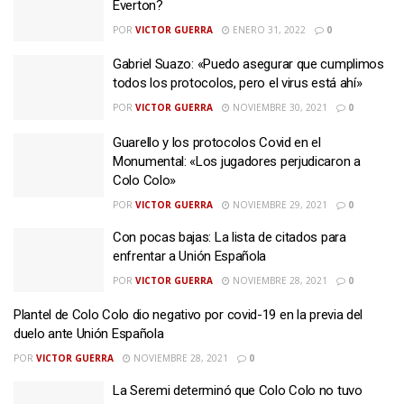
Everton?
POR
VICTOR GUERRA
ENERO 31, 2022
0
Gabriel Suazo: «Puedo asegurar que cumplimos
todos los protocolos, pero el virus está ahí»
POR
VICTOR GUERRA
NOVIEMBRE 30, 2021
0
Guarello y los protocolos Covid en el
Monumental: «Los jugadores perjudicaron a
Colo Colo»
POR
VICTOR GUERRA
NOVIEMBRE 29, 2021
0
Con pocas bajas: La lista de citados para
enfrentar a Unión Española
POR
VICTOR GUERRA
NOVIEMBRE 28, 2021
0
Plantel de Colo Colo dio negativo por covid-19 en la previa del
duelo ante Unión Española
POR
VICTOR GUERRA
NOVIEMBRE 28, 2021
0
La Seremi determinó que Colo Colo no tuvo