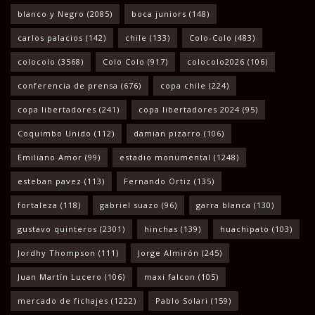
blanco y Negro
(2085)
boca juniors
(148)
carlos palacios
(142)
chile
(133)
Colo-Colo
(483)
colocolo
(3568)
Colo Colo
(917)
colocolo2026
(106)
conferencia de prensa
(676)
copa chile
(224)
copa libertadores
(241)
copa libertadores 2024
(95)
Coquimbo Unido
(112)
damian pizarro
(106)
Emiliano Amor
(99)
estadio monumental
(1248)
esteban pavez
(113)
Fernando Ortiz
(135)
fortaleza
(118)
gabriel suazo
(96)
garra blanca
(130)
gustavo quinteros
(2301)
hinchas
(139)
huachipato
(103)
Jordhy Thompson
(111)
Jorge Almirón
(245)
Juan Martín Lucero
(106)
maxi falcon
(105)
mercado de fichajes
(1222)
Pablo Solari
(159)