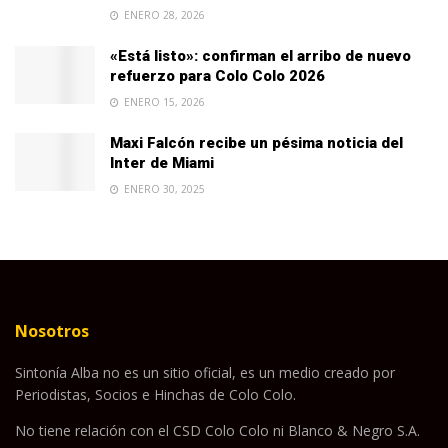
ENERO 28, 2026
«Está listo»: confirman el arribo de nuevo
refuerzo para Colo Colo 2026
ENERO 15, 2026
Maxi Falcón recibe un pésima noticia del
Inter de Miami
ENERO 30, 2025
Nosotros
Sintonía Alba no es un sitio oficial, es un medio creado por
Periodistas, Socios e Hinchas de Colo Colo.
No tiene relación con el CSD Colo Colo ni Blanco & Negro S.A.