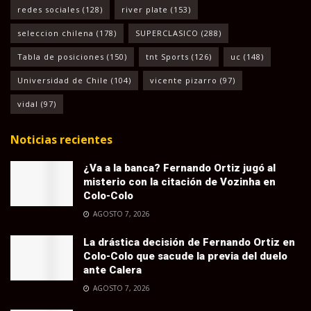
redes sociales
(128)
river plate
(153)
seleccion chilena
(178)
SUPERCLASICO
(288)
Tabla de posiciones
(150)
tnt Sports
(126)
uc
(148)
Universidad de Chile
(104)
vicente pizarro
(97)
vidal
(97)
Noticias recientes
¿Va a la banca? Fernando Ortiz jugó al
misterio con la citación de Vozinha en
Colo-Colo
AGOSTO 7, 2026
La drástica decisión de Fernando Ortiz en
Colo-Colo que sacude la previa del duelo
ante Calera
AGOSTO 7, 2026