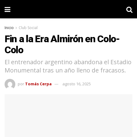
Inicio
Club Social
Fin a la Era Almirón en Colo-
Colo
El entrenador argentino abandona el Estadio
Monumental tras un año lleno de fracasos.
por
Tomás Cerpa
agosto 16, 2025