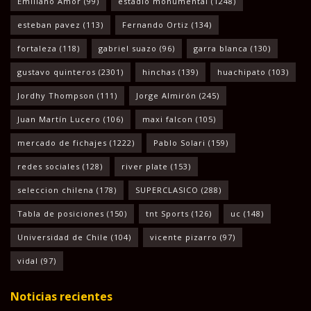
Emiliano Amor
(99)
estadio monumental
(1248)
esteban pavez
(113)
Fernando Ortiz
(134)
fortaleza
(118)
gabriel suazo
(96)
garra blanca
(130)
gustavo quinteros
(2301)
hinchas
(139)
huachipato
(103)
Jordhy Thompson
(111)
Jorge Almirón
(245)
Juan Martín Lucero
(106)
maxi falcon
(105)
mercado de fichajes
(1222)
Pablo Solari
(159)
redes sociales
(128)
river plate
(153)
seleccion chilena
(178)
SUPERCLASICO
(288)
Tabla de posiciones
(150)
tnt Sports
(126)
uc
(148)
Universidad de Chile
(104)
vicente pizarro
(97)
vidal
(97)
Noticias recientes