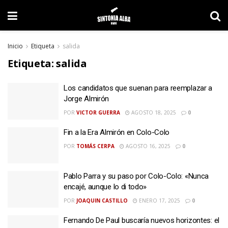
Inicio
Etiqueta
salida
Etiqueta:
salida
Los candidatos que suenan para reemplazar a
Jorge Almirón
POR
VICTOR GUERRA
AGOSTO 18, 2025
0
Fin a la Era Almirón en Colo-Colo
POR
TOMÁS CERPA
AGOSTO 16, 2025
0
Pablo Parra y su paso por Colo-Colo: «Nunca
encajé, aunque lo di todo»
POR
JOAQUIN CASTILLO
ENERO 17, 2025
0
Fernando De Paul buscaría nuevos horizontes: el