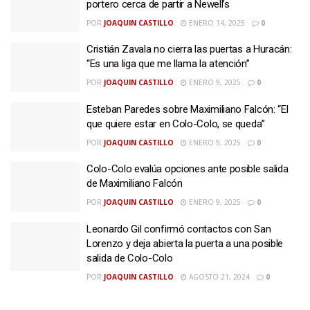
portero cerca de partir a Newell’s
POR
JOAQUIN CASTILLO
ENERO 14, 2025
0
Cristián Zavala no cierra las puertas a Huracán:
“Es una liga que me llama la atención”
POR
JOAQUIN CASTILLO
ENERO 9, 2025
0
Esteban Paredes sobre Maximiliano Falcón: “El
que quiere estar en Colo-Colo, se queda”
POR
JOAQUIN CASTILLO
ENERO 9, 2025
0
Colo-Colo evalúa opciones ante posible salida
de Maximiliano Falcón
POR
JOAQUIN CASTILLO
ENERO 9, 2025
0
Leonardo Gil confirmó contactos con San
Lorenzo y deja abierta la puerta a una posible
salida de Colo-Colo
POR
JOAQUIN CASTILLO
AGOSTO 21, 2024
0