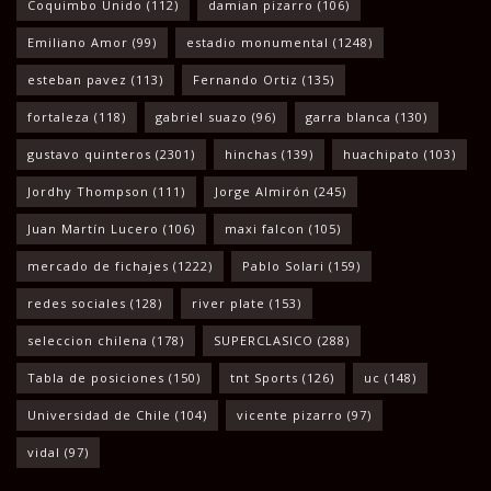
Coquimbo Unido
(112)
damian pizarro
(106)
Emiliano Amor
(99)
estadio monumental
(1248)
esteban pavez
(113)
Fernando Ortiz
(135)
fortaleza
(118)
gabriel suazo
(96)
garra blanca
(130)
gustavo quinteros
(2301)
hinchas
(139)
huachipato
(103)
Jordhy Thompson
(111)
Jorge Almirón
(245)
Juan Martín Lucero
(106)
maxi falcon
(105)
mercado de fichajes
(1222)
Pablo Solari
(159)
redes sociales
(128)
river plate
(153)
seleccion chilena
(178)
SUPERCLASICO
(288)
Tabla de posiciones
(150)
tnt Sports
(126)
uc
(148)
Universidad de Chile
(104)
vicente pizarro
(97)
vidal
(97)