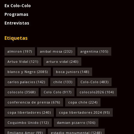
Ex Colo-Colo
Programas
Entrevistas
Etiquetas
almiron
(197)
anibal mosa
(232)
argentina
(105)
Artuo Vidal
(121)
arturo vidal
(240)
blanco y Negro
(2085)
boca juniors
(148)
carlos palacios
(142)
chile
(133)
Colo-Colo
(483)
colocolo
(3568)
Colo Colo
(917)
colocolo2026
(104)
conferencia de prensa
(676)
copa chile
(224)
copa libertadores
(240)
copa libertadores 2024
(95)
Coquimbo Unido
(112)
damian pizarro
(106)
Emiliano Amor
(99)
estadio monumental
(1248)