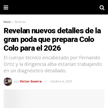
Inicio
Noticias
Revelan nuevos detalles de la
gran poda que prepara Colo
Colo para el 2026
El cuerpo técnico encabezado por Fernando
Ortiz y la dirigencia alba estarían trabajando
en un diagnóstico detallado.
por
Victor Guerra
octubre 6, 2025