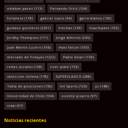
esteban pavez
(113)
Fernando Ortiz
(134)
fortaleza
(118)
gabriel suazo
(96)
garra blanca
(130)
gustavo quinteros
(2301)
hinchas
(139)
huachipato
(103)
Jordhy Thompson
(111)
Jorge Almirón
(245)
Juan Martín Lucero
(106)
maxi falcon
(105)
mercado de fichajes
(1222)
Pablo Solari
(159)
redes sociales
(128)
river plate
(153)
seleccion chilena
(178)
SUPERCLASICO
(288)
Tabla de posiciones
(150)
tnt Sports
(126)
uc
(148)
Universidad de Chile
(104)
vicente pizarro
(97)
vidal
(97)
Noticias recientes