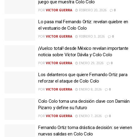
juego que muestra Colo Colo
POR
VICTOR GUERRA
FEBRERO 20, 2026
0
Lo pasa mal Fernando Ortiz: revelan quiebre en
el vestuario de Colo Colo
POR
VICTOR GUERRA
FEBRERO 3, 2026
0
¡Vuelco total! desde México revelan importante
noticia sobre Víctor Dávila y Colo Colo
POR
VICTOR GUERRA
ENERO 29, 2026
0
Los delanteros que quiere Fernando Ortiz para
reforzar el ataque de Colo Colo
POR
VICTOR GUERRA
ENERO 8, 2026
0
Colo Colo toma una decisión clave con Damián
Pizarro y define su futuro
POR
VICTOR GUERRA
ENERO 7, 2026
0
Fernando Ortiz toma drástica decisión: se vienen
nuevas salidas en Colo Colo