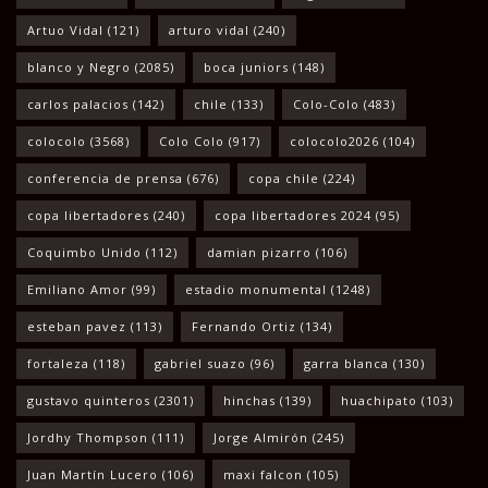
Artuo Vidal
(121)
arturo vidal
(240)
blanco y Negro
(2085)
boca juniors
(148)
carlos palacios
(142)
chile
(133)
Colo-Colo
(483)
colocolo
(3568)
Colo Colo
(917)
colocolo2026
(104)
conferencia de prensa
(676)
copa chile
(224)
copa libertadores
(240)
copa libertadores 2024
(95)
Coquimbo Unido
(112)
damian pizarro
(106)
Emiliano Amor
(99)
estadio monumental
(1248)
esteban pavez
(113)
Fernando Ortiz
(134)
fortaleza
(118)
gabriel suazo
(96)
garra blanca
(130)
gustavo quinteros
(2301)
hinchas
(139)
huachipato
(103)
Jordhy Thompson
(111)
Jorge Almirón
(245)
Juan Martín Lucero
(106)
maxi falcon
(105)