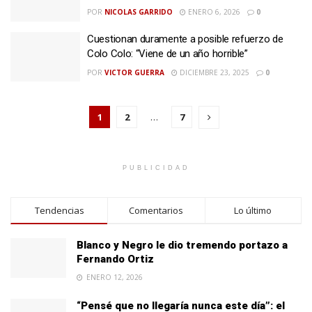
POR
NICOLAS GARRIDO
ENERO 6, 2026
0
Cuestionan duramente a posible refuerzo de
Colo Colo: “Viene de un año horrible”
POR
VICTOR GUERRA
DICIEMBRE 23, 2025
0
1
2
…
7
PUBLICIDAD
Tendencias
Comentarios
Lo último
Blanco y Negro le dio tremendo portazo a
Fernando Ortiz
ENERO 12, 2026
“Pensé que no llegaría nunca este día”: el