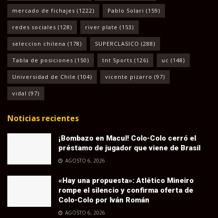
mercado de fichajes
(1222)
Pablo Solari
(159)
redes sociales
(128)
river plate
(153)
seleccion chilena
(178)
SUPERCLASICO
(288)
Tabla de posiciones
(150)
tnt Sports
(126)
uc
(148)
Universidad de Chile
(104)
vicente pizarro
(97)
vidal
(97)
Noticias recientes
¡Bombazo en Macul! Colo-Colo cerró el
préstamo de jugador que viene de Brasil
AGOSTO 6, 2026
«Hay una propuesta»: Atlético Mineiro
rompe el silencio y confirma oferta de
Colo-Colo por Iván Román
AGOSTO 6, 2026