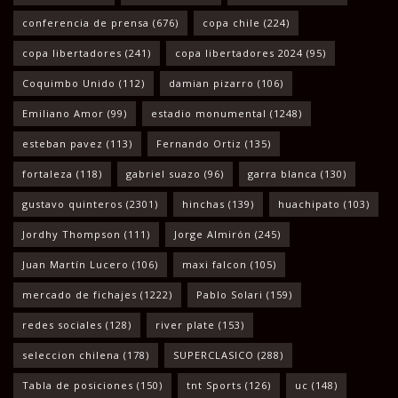
conferencia de prensa
(676)
copa chile
(224)
copa libertadores
(241)
copa libertadores 2024
(95)
Coquimbo Unido
(112)
damian pizarro
(106)
Emiliano Amor
(99)
estadio monumental
(1248)
esteban pavez
(113)
Fernando Ortiz
(135)
fortaleza
(118)
gabriel suazo
(96)
garra blanca
(130)
gustavo quinteros
(2301)
hinchas
(139)
huachipato
(103)
Jordhy Thompson
(111)
Jorge Almirón
(245)
Juan Martín Lucero
(106)
maxi falcon
(105)
mercado de fichajes
(1222)
Pablo Solari
(159)
redes sociales
(128)
river plate
(153)
seleccion chilena
(178)
SUPERCLASICO
(288)
Tabla de posiciones
(150)
tnt Sports
(126)
uc
(148)