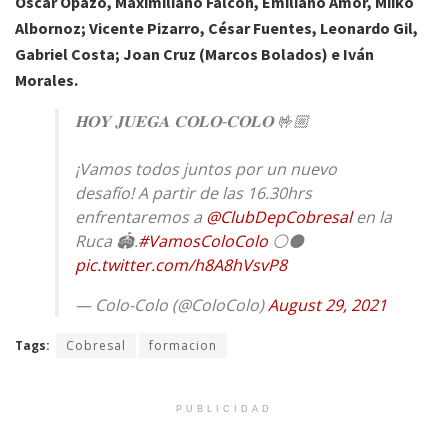
Óscar Opazo, Maximiliano Falcón, Emiliano Amor, Miiko
Albornoz; Vicente Pizarro, César Fuentes, Leonardo Gil,
Gabriel Costa; Joan Cruz (Marcos Bolados) e Iván
Morales.
𝐇𝐎𝐘 𝐉𝐔𝐄𝐆𝐀 𝐂𝐎𝐋𝐎-𝐂𝐎𝐋𝐎 🤟🏼
¡Vamos todos juntos por un nuevo
desafío! A partir de las 16.30hrs
enfrentaremos a
@ClubDepCobresal
en la
Ruca 🏟.
#VamosColoColo
⚪️⚫️
pic.twitter.com/h8A8hVsvP8
— Colo-Colo (@ColoColo)
August 29, 2021
Tags:
Cobresal
formacion
PUBLICIDAD