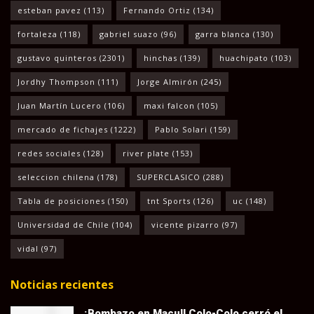
esteban pavez
(113)
Fernando Ortiz
(134)
fortaleza
(118)
gabriel suazo
(96)
garra blanca
(130)
gustavo quinteros
(2301)
hinchas
(139)
huachipato
(103)
Jordhy Thompson
(111)
Jorge Almirón
(245)
Juan Martín Lucero
(106)
maxi falcon
(105)
mercado de fichajes
(1222)
Pablo Solari
(159)
redes sociales
(128)
river plate
(153)
seleccion chilena
(178)
SUPERCLASICO
(288)
Tabla de posiciones
(150)
tnt Sports
(126)
uc
(148)
Universidad de Chile
(104)
vicente pizarro
(97)
vidal
(97)
Noticias recientes
¡Bombazo en Macul! Colo-Colo cerró el