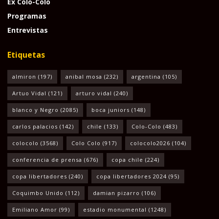
Ex Colo-Colo
Programas
Entrevistas
Etiquetas
almiron
(197)
anibal mosa
(232)
argentina
(105)
Artuo Vidal
(121)
arturo vidal
(240)
blanco y Negro
(2085)
boca juniors
(148)
carlos palacios
(142)
chile
(133)
Colo-Colo
(483)
colocolo
(3568)
Colo Colo
(917)
colocolo2026
(104)
conferencia de prensa
(676)
copa chile
(224)
copa libertadores
(240)
copa libertadores 2024
(95)
Coquimbo Unido
(112)
damian pizarro
(106)
Emiliano Amor
(99)
estadio monumental
(1248)