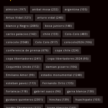
almiron
(197)
anibal mosa
(232)
argentina
(105)
Artuo Vidal
(121)
arturo vidal
(240)
blanco y Negro
(2085)
boca juniors
(148)
carlos palacios
(142)
chile
(133)
Colo-Colo
(483)
colocolo
(3568)
Colo Colo
(917)
colocolo2026
(106)
conferencia de prensa
(676)
copa chile
(224)
copa libertadores
(241)
copa libertadores 2024
(95)
Coquimbo Unido
(112)
damian pizarro
(106)
Emiliano Amor
(99)
estadio monumental
(1248)
esteban pavez
(113)
Fernando Ortiz
(135)
fortaleza
(118)
gabriel suazo
(96)
garra blanca
(130)
gustavo quinteros
(2301)
hinchas
(139)
huachipato
(103)
Jordhy Thompson
(111)
Jorge Almirón
(245)