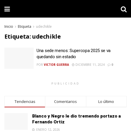
Inicio
Etiqueta
udechikle
Etiqueta:
udechikle
Una sede menos: Supercopa 2025 se va
quedando sin estadio
POR
VICTOR GUERRA
DICIEMBRE 11, 2024
0
PUBLICIDAD
Tendencias
Comentarios
Lo último
Blanco y Negro le dio tremendo portazo a
Fernando Ortiz
ENERO 12, 2026