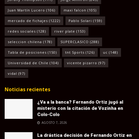
Juan Martín Lucero
(106)
maxi falcon
(105)
mercado de fichajes
(1222)
Pablo Solari
(159)
redes sociales
(128)
river plate
(153)
seleccion chilena
(178)
SUPERCLASICO
(288)
Tabla de posiciones
(150)
tnt Sports
(126)
uc
(148)
Universidad de Chile
(104)
vicente pizarro
(97)
vidal
(97)
Noticias recientes
¿Va a la banca? Fernando Ortiz jugó al
misterio con la citación de Vozinha en
Colo-Colo
AGOSTO 7, 2026
La drástica decisión de Fernando Ortiz en