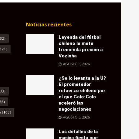
Noticias recientes
Leyenda del fútbol
32)
chileno le mete
121)
tremenda presión a
Vozinha
AGOSTO 5, 2026
¿Se lo levanta a la U?
El prometedor
refuerzo chileno por
33)
el que Colo-Colo
68)
aceleró las
negociaciones
6
(103)
AGOSTO 5, 2026
Los detalles de la
masiva fiesta que