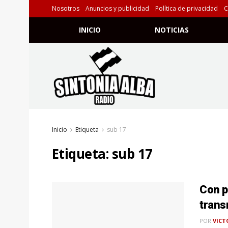
Nosotros
Anuncios y publicidad
Política de privacidad
C
INICIO
NOTICIAS
Inicio
Etiqueta
sub 17
Etiqueta:
sub 17
Con p
trans
POR
VICT