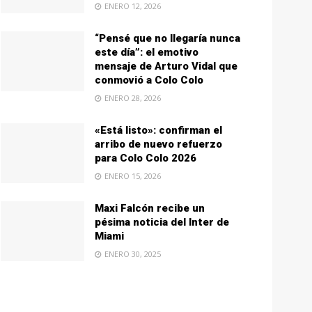
ENERO 12, 2026
“Pensé que no llegaría nunca
este día”: el emotivo
mensaje de Arturo Vidal que
conmovió a Colo Colo
ENERO 28, 2026
«Está listo»: confirman el
arribo de nuevo refuerzo
para Colo Colo 2026
ENERO 15, 2026
Maxi Falcón recibe un
pésima noticia del Inter de
Miami
ENERO 30, 2025