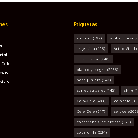
nes
Etiquetas
almiron
(197)
anibal mosa
(2
s
argentina
(105)
Artuo Vidal
(
cial
arturo vidal
(240)
-Colo
blanco y Negro
(2085)
mas
boca juniors
(148)
stas
carlos palacios
(142)
chile
(1
Colo-Colo
(483)
colocolo
(35
Colo Colo
(917)
colocolo202
conferencia de prensa
(676)
copa chile
(224)