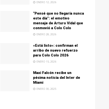
ENERO 12, 2026
“Pensé que no llegaría nunca
este día”: el emotivo
mensaje de Arturo Vidal que
conmovió a Colo Colo
ENERO 28, 2026
«Está listo»: confirman el
arribo de nuevo refuerzo
para Colo Colo 2026
ENERO 15, 2026
Maxi Falcón recibe un
pésima noticia del Inter de
Miami
ENERO 30, 2025