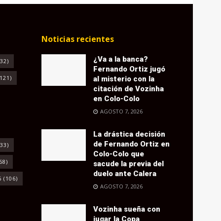
Noticias recientes
¿Va a la banca?
32)
Fernando Ortiz jugó
121)
al misterio con la
citación de Vozinha
en Colo-Colo
AGOSTO 7, 2026
La drástica decisión
de Fernando Ortiz en
33)
Colo-Colo que
68)
sacude la previa del
duelo ante Calera
6
(106)
AGOSTO 7, 2026
Vozinha sueña con
jugar la Copa