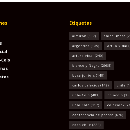
nes
Etiquetas
almiron
(197)
anibal mosa
(2
s
argentina
(105)
Artuo Vidal
(
cial
arturo vidal
(240)
-Colo
blanco y Negro
(2085)
mas
boca juniors
(148)
stas
carlos palacios
(142)
chile
(1
Colo-Colo
(483)
colocolo
(35
Colo Colo
(917)
colocolo202
conferencia de prensa
(676)
copa chile
(224)