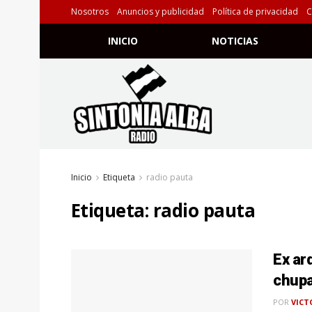
Nosotros
Anuncios y publicidad
Política de privacidad
C
INICIO
NOTICIAS
Inicio
Etiqueta
radio pauta
Etiqueta:
radio pauta
Ex ar
chupa
POR
VICT