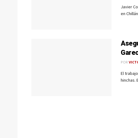
Javier Co
en Chillá
Asegu
Gare
POR
VICT
El trabaj
hinchas. 