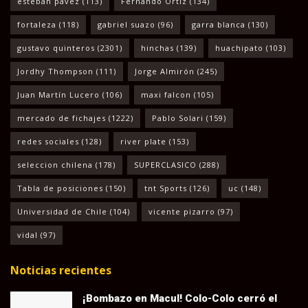
esteban pavez
(113)
Fernando Ortiz
(134)
fortaleza
(118)
gabriel suazo
(96)
garra blanca
(130)
gustavo quinteros
(2301)
hinchas
(139)
huachipato
(103)
Jordhy Thompson
(111)
Jorge Almirón
(245)
Juan Martín Lucero
(106)
maxi falcon
(105)
mercado de fichajes
(1222)
Pablo Solari
(159)
redes sociales
(128)
river plate
(153)
seleccion chilena
(178)
SUPERCLASICO
(288)
Tabla de posiciones
(150)
tnt Sports
(126)
uc
(148)
Universidad de Chile
(104)
vicente pizarro
(97)
vidal
(97)
Noticias recientes
¡Bombazo en Macul! Colo-Colo cerró el