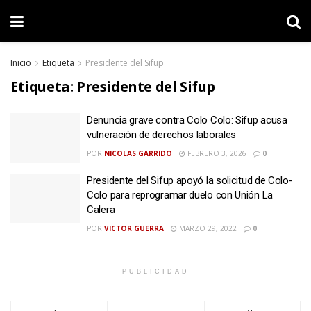
Inicio
Etiqueta
Presidente del Sifup
Etiqueta:
Presidente del Sifup
Denuncia grave contra Colo Colo: Sifup acusa
vulneración de derechos laborales
POR
NICOLAS GARRIDO
FEBRERO 3, 2026
0
Presidente del Sifup apoyó la solicitud de Colo-
Colo para reprogramar duelo con Unión La
Calera
POR
VICTOR GUERRA
MARZO 29, 2022
0
PUBLICIDAD