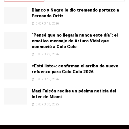
Blanco y Negro le dio tremendo portazo a
Fernando Ortiz
ENERO 12, 2026
“Pensé que no llegaría nunca este día”: el
emotivo mensaje de Arturo Vidal que
conmovió a Colo Colo
ENERO 28, 2026
«Está listo»: confirman el arribo de nuevo
refuerzo para Colo Colo 2026
ENERO 15, 2026
Maxi Falcón recibe un pésima noticia del
Inter de Miami
ENERO 30, 2025