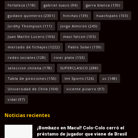
fortaleza
(118)
gabriel suazo
(96)
garra blanca
(130)
gustavo quinteros
(2301)
hinchas
(139)
huachipato
(103)
Jordhy Thompson
(111)
Jorge Almirón
(245)
Juan Martín Lucero
(106)
maxi falcon
(105)
mercado de fichajes
(1222)
Pablo Solari
(159)
redes sociales
(128)
river plate
(153)
seleccion chilena
(178)
SUPERCLASICO
(288)
Tabla de posiciones
(150)
tnt Sports
(126)
uc
(148)
Universidad de Chile
(104)
vicente pizarro
(97)
vidal
(97)
Noticias recientes
¡Bombazo en Macul! Colo-Colo cerró el
préstamo de jugador que viene de Brasil