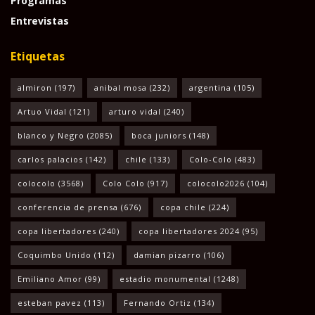
Programas
Entrevistas
Etiquetas
almiron
(197)
anibal mosa
(232)
argentina
(105)
Artuo Vidal
(121)
arturo vidal
(240)
blanco y Negro
(2085)
boca juniors
(148)
carlos palacios
(142)
chile
(133)
Colo-Colo
(483)
colocolo
(3568)
Colo Colo
(917)
colocolo2026
(104)
conferencia de prensa
(676)
copa chile
(224)
copa libertadores
(240)
copa libertadores 2024
(95)
Coquimbo Unido
(112)
damian pizarro
(106)
Emiliano Amor
(99)
estadio monumental
(1248)
esteban pavez
(113)
Fernando Ortiz
(134)