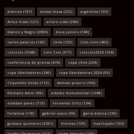
almiron
(197)
anibal mosa
(232)
argentina
(105)
Artuo Vidal
(121)
arturo vidal
(240)
blanco y Negro
(2085)
boca juniors
(148)
carlos palacios
(142)
chile
(133)
Colo-Colo
(483)
colocolo
(3568)
Colo Colo
(917)
colocolo2026
(104)
conferencia de prensa
(676)
copa chile
(224)
copa libertadores
(240)
copa libertadores 2024
(95)
Coquimbo Unido
(112)
damian pizarro
(106)
Emiliano Amor
(99)
estadio monumental
(1248)
esteban pavez
(113)
Fernando Ortiz
(134)
fortaleza
(118)
gabriel suazo
(96)
garra blanca
(130)
gustavo quinteros
(2301)
hinchas
(139)
huachipato
(103)
Jordhy Thompson
(111)
Jorge Almirón
(245)