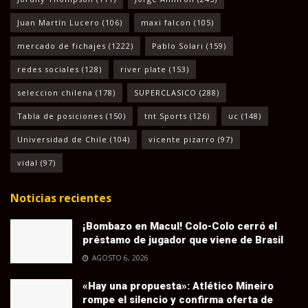
Juan Martín Lucero
(106)
maxi falcon
(105)
mercado de fichajes
(1222)
Pablo Solari
(159)
redes sociales
(128)
river plate
(153)
seleccion chilena
(178)
SUPERCLASICO
(288)
Tabla de posiciones
(150)
tnt Sports
(126)
uc
(148)
Universidad de Chile
(104)
vicente pizarro
(97)
vidal
(97)
Noticias recientes
¡Bombazo en Macul! Colo-Colo cerró el
préstamo de jugador que viene de Brasil
AGOSTO 6, 2026
«Hay una propuesta»: Atlético Mineiro
rompe el silencio y confirma oferta de