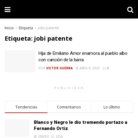
Inicio
Etiqueta
jobi patente
Etiqueta:
jobi patente
Hija de Emiliano Amor enamora al pueblo albo
con canción de la barra
POR
VICTOR GUERRA
ABRIL 9, 2025
0
PUBLICIDAD
Tendencias
Comentarios
Lo último
Blanco y Negro le dio tremendo portazo a
Fernando Ortiz
ENERO 12, 2026