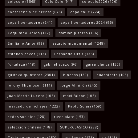
colocolo
(3568)
Colo Colo
(917)
colocolo2026
(106)
conferencia de prensa
(676)
copa chile
(224)
copa libertadores
(241)
copa libertadores 2024
(95)
Coquimbo Unido
(112)
damian pizarro
(106)
Emiliano Amor
(99)
estadio monumental
(1248)
esteban pavez
(113)
Fernando Ortiz
(135)
fortaleza
(118)
gabriel suazo
(96)
garra blanca
(130)
gustavo quinteros
(2301)
hinchas
(139)
huachipato
(103)
Jordhy Thompson
(111)
Jorge Almirón
(245)
Juan Martín Lucero
(106)
maxi falcon
(105)
mercado de fichajes
(1222)
Pablo Solari
(159)
redes sociales
(128)
river plate
(153)
seleccion chilena
(178)
SUPERCLASICO
(288)
Tabla de posiciones
(150)
tnt Sports
(126)
uc
(148)