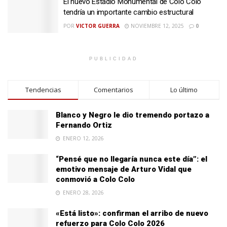
El nuevo Estadio Monumental de Colo Colo
tendría un importante cambio estructural
POR
VICTOR GUERRA
NOVIEMBRE 12, 2025
0
PUBLICIDAD
Tendencias
Comentarios
Lo último
Blanco y Negro le dio tremendo portazo a
Fernando Ortiz
ENERO 12, 2026
“Pensé que no llegaría nunca este día”: el
emotivo mensaje de Arturo Vidal que
conmovió a Colo Colo
ENERO 28, 2026
«Está listo»: confirman el arribo de nuevo
refuerzo para Colo Colo 2026