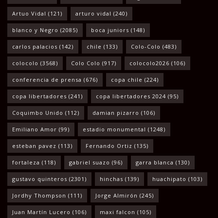
Artuo Vidal
(121)
arturo vidal
(240)
blanco y Negro
(2085)
boca juniors
(148)
carlos palacios
(142)
chile
(133)
Colo-Colo
(483)
colocolo
(3568)
Colo Colo
(917)
colocolo2026
(106)
conferencia de prensa
(676)
copa chile
(224)
copa libertadores
(241)
copa libertadores 2024
(95)
Coquimbo Unido
(112)
damian pizarro
(106)
Emiliano Amor
(99)
estadio monumental
(1248)
esteban pavez
(113)
Fernando Ortiz
(135)
fortaleza
(118)
gabriel suazo
(96)
garra blanca
(130)
gustavo quinteros
(2301)
hinchas
(139)
huachipato
(103)
Jordhy Thompson
(111)
Jorge Almirón
(245)
Juan Martín Lucero
(106)
maxi falcon
(105)