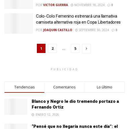
POR
VICTOR GUERRA
NOVIEMBRE 18, 2024
0
Colo-Colo Femenino estrenará una llamativa
camiseta alternativa roja en Copa Libertadores
POR
JOAQUIN CASTILLO
SEPTIEMBRE 30, 2024
0
1
2
…
5
PUBLICIDAD
Tendencias
Comentarios
Lo último
Blanco y Negro le dio tremendo portazo a
Fernando Ortiz
ENERO 12, 2026
“Pensé que no llegaría nunca este día”: el