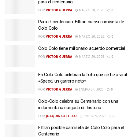
para el centenario
POR
VICTOR GUERRA
MARZO 30, 2025
0
Para el centenario: Filtran nueva camiseta de
Colo Colo
POR
VICTOR GUERRA
MARZO 30, 2025
0
Colo Colo tiene millonario acuerdo comercial
POR
VICTOR GUERRA
MARZO 29, 2025
0
En Colo Colo celebran la foto que se hizo viral:
«Speed, un garrero neto»
POR
VICTOR GUERRA
ENERO 24, 2025
0
Colo-Colo celebra su Centenario con una
indumentaria cargada de historia
POR
JOAQUIN CASTILLO
ENERO 9, 2025
0
Filtran posible camiseta de Colo Colo para el
Centenario