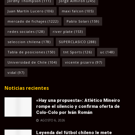
Jordhy Thompson
(111)
Jorge Almirón
(245)
Juan Martín Lucero
(106)
maxi falcon
(105)
mercado de fichajes
(1222)
Pablo Solari
(159)
redes sociales
(128)
river plate
(153)
seleccion chilena
(178)
SUPERCLASICO
(288)
Tabla de posiciones
(150)
tnt Sports
(126)
uc
(148)
Universidad de Chile
(104)
vicente pizarro
(97)
vidal
(97)
Noticias recientes
«Hay una propuesta»: Atlético Mineiro
rompe el silencio y confirma oferta de
Colo-Colo por Iván Román
AGOSTO 6, 2026
Leyenda del fútbol chileno le mete