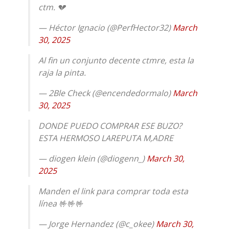
ctm. 💔
— Héctor Ignacio (@PerfHector32)
March
30, 2025
Al fin un conjunto decente ctmre, esta la
raja la pinta.
— 2Ble Check (@encendedormalo)
March
30, 2025
DONDE PUEDO COMPRAR ESE BUZO?
ESTA HERMOSO LAREPUTA M,ADRE
— diogen klein (@diogenn_)
March 30,
2025
Manden el link para comprar toda esta
línea 🤟🤟🤟
— Jorge Hernandez (@c_okee)
March 30,