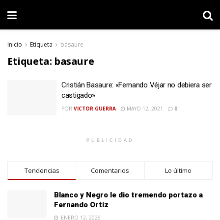
Inicio
Etiqueta
basaure
Etiqueta:
basaure
Cristián Basaure: «Fernando Véjar no debiera ser
castigado»
POR
VICTOR GUERRA
MAYO 12, 2021
0
PUBLICIDAD
Tendencias
Comentarios
Lo último
Blanco y Negro le dio tremendo portazo a
Fernando Ortiz
ENERO 12, 2026