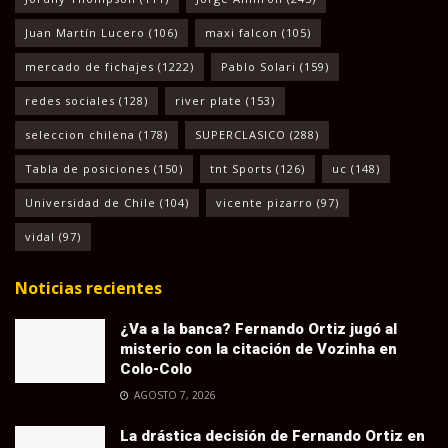
Juan Martín Lucero
(106)
maxi falcon
(105)
mercado de fichajes
(1222)
Pablo Solari
(159)
redes sociales
(128)
river plate
(153)
seleccion chilena
(178)
SUPERCLASICO
(288)
Tabla de posiciones
(150)
tnt Sports
(126)
uc
(148)
Universidad de Chile
(104)
vicente pizarro
(97)
vidal
(97)
Noticias recientes
¿Va a la banca? Fernando Ortiz jugó al
misterio con la citación de Vozinha en
Colo-Colo
AGOSTO 7, 2026
La drástica decisión de Fernando Ortiz en