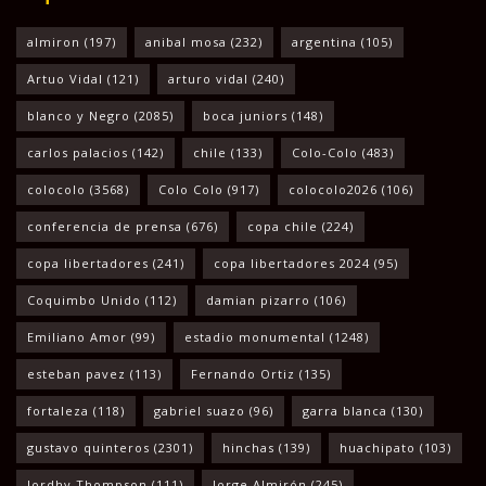
almiron
(197)
anibal mosa
(232)
argentina
(105)
Artuo Vidal
(121)
arturo vidal
(240)
blanco y Negro
(2085)
boca juniors
(148)
carlos palacios
(142)
chile
(133)
Colo-Colo
(483)
colocolo
(3568)
Colo Colo
(917)
colocolo2026
(106)
conferencia de prensa
(676)
copa chile
(224)
copa libertadores
(241)
copa libertadores 2024
(95)
Coquimbo Unido
(112)
damian pizarro
(106)
Emiliano Amor
(99)
estadio monumental
(1248)
esteban pavez
(113)
Fernando Ortiz
(135)
fortaleza
(118)
gabriel suazo
(96)
garra blanca
(130)
gustavo quinteros
(2301)
hinchas
(139)
huachipato
(103)
Jordhy Thompson
(111)
Jorge Almirón
(245)