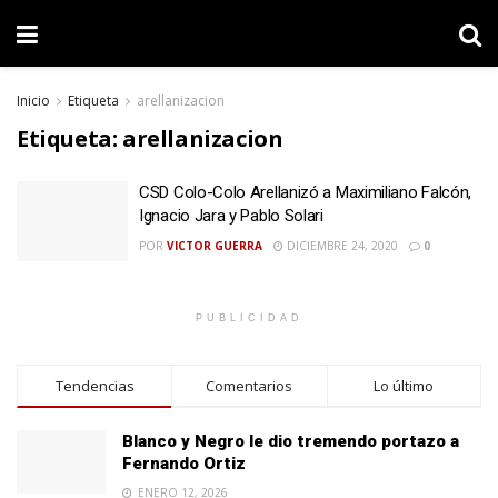
Inicio
Etiqueta
arellanizacion
Etiqueta:
arellanizacion
CSD Colo-Colo Arellanizó a Maximiliano Falcón,
Ignacio Jara y Pablo Solari
POR
VICTOR GUERRA
DICIEMBRE 24, 2020
0
PUBLICIDAD
Tendencias
Comentarios
Lo último
Blanco y Negro le dio tremendo portazo a
Fernando Ortiz
ENERO 12, 2026