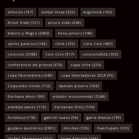
almiron
(197)
anibal mosa
(232)
argentina
(105)
Artuo Vidal
(121)
arturo vidal
(240)
blanco y Negro
(2085)
boca juniors
(148)
carlos palacios
(142)
chile
(133)
Colo-Colo
(483)
colocolo
(3568)
Colo Colo
(917)
colocolo2026
(103)
conferencia de prensa
(676)
copa chile
(224)
copa libertadores
(240)
copa libertadores 2024
(95)
Coquimbo Unido
(112)
damian pizarro
(106)
Emiliano Amor
(99)
estadio monumental
(1248)
esteban pavez
(113)
Fernando Ortiz
(134)
fortaleza
(118)
gabriel suazo
(96)
garra blanca
(130)
gustavo quinteros
(2301)
hinchas
(139)
huachipato
(103)
Jordhy Thompson
(111)
Jorge Almirón
(245)