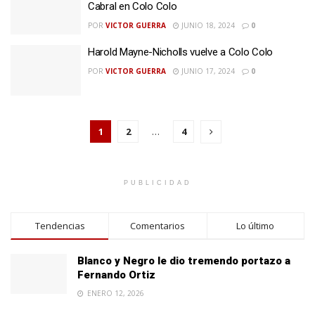
Cabral en Colo Colo
POR
VICTOR GUERRA
JUNIO 18, 2024
0
Harold Mayne-Nicholls vuelve a Colo Colo
POR
VICTOR GUERRA
JUNIO 17, 2024
0
1
2
…
4
PUBLICIDAD
Tendencias
Comentarios
Lo último
Blanco y Negro le dio tremendo portazo a
Fernando Ortiz
ENERO 12, 2026