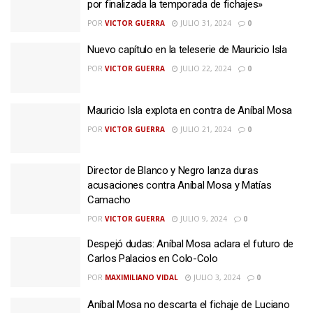
por finalizada la temporada de fichajes»
POR
VICTOR GUERRA
JULIO 31, 2024
0
Nuevo capítulo en la teleserie de Mauricio Isla
POR
VICTOR GUERRA
JULIO 22, 2024
0
Mauricio Isla explota en contra de Aníbal Mosa
POR
VICTOR GUERRA
JULIO 21, 2024
0
Director de Blanco y Negro lanza duras
acusaciones contra Aníbal Mosa y Matías
Camacho
POR
VICTOR GUERRA
JULIO 9, 2024
0
Despejó dudas: Aníbal Mosa aclara el futuro de
Carlos Palacios en Colo-Colo
POR
MAXIMILIANO VIDAL
JULIO 3, 2024
0
Aníbal Mosa no descarta el fichaje de Luciano