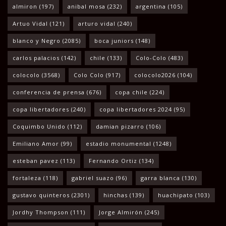
almiron
(197)
anibal mosa
(232)
argentina
(105)
Artuo Vidal
(121)
arturo vidal
(240)
blanco y Negro
(2085)
boca juniors
(148)
carlos palacios
(142)
chile
(133)
Colo-Colo
(483)
colocolo
(3568)
Colo Colo
(917)
colocolo2026
(104)
conferencia de prensa
(676)
copa chile
(224)
copa libertadores
(240)
copa libertadores 2024
(95)
Coquimbo Unido
(112)
damian pizarro
(106)
Emiliano Amor
(99)
estadio monumental
(1248)
esteban pavez
(113)
Fernando Ortiz
(134)
fortaleza
(118)
gabriel suazo
(96)
garra blanca
(130)
gustavo quinteros
(2301)
hinchas
(139)
huachipato
(103)
Jordhy Thompson
(111)
Jorge Almirón
(245)