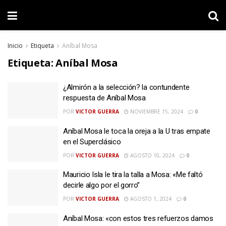
Inicio
Etiqueta
Aníbal Mosa
Etiqueta:
Aníbal Mosa
¿Almirón a la selección? la contundente
respuesta de Aníbal Mosa
POR
VICTOR GUERRA
NOVIEMBRE 15, 2024
0
Aníbal Mosa le toca la oreja a la U tras empate
en el Superclásico
POR
VICTOR GUERRA
AGOSTO 10, 2024
0
Mauricio Isla le tira la talla a Mosa: «Me faltó
decirle algo por el gorro”
POR
VICTOR GUERRA
AGOSTO 1, 2024
0
Aníbal Mosa: «con estos tres refuerzos damos