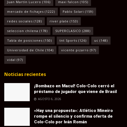
Juan Martín Lucero
(106)
maxi falcon
(105)
mercado de fichajes
(1222)
Pablo Solari
(159)
redes sociales
(128)
river plate
(153)
seleccion chilena
(178)
SUPERCLASICO
(288)
Tabla de posiciones
(150)
tnt Sports
(126)
uc
(148)
Universidad de Chile
(104)
vicente pizarro
(97)
vidal
(97)
Noticias recientes
¡Bombazo en Macul! Colo-Colo cerró el
préstamo de jugador que viene de Brasil
AGOSTO 6, 2026
«Hay una propuesta»: Atlético Mineiro
rompe el silencio y confirma oferta de
Colo-Colo por Iván Román