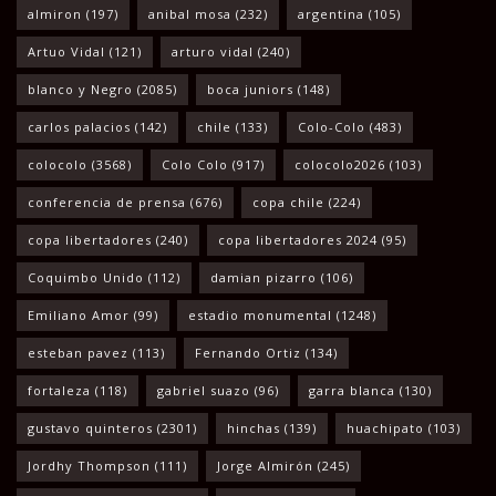
almiron
(197)
anibal mosa
(232)
argentina
(105)
Artuo Vidal
(121)
arturo vidal
(240)
blanco y Negro
(2085)
boca juniors
(148)
carlos palacios
(142)
chile
(133)
Colo-Colo
(483)
colocolo
(3568)
Colo Colo
(917)
colocolo2026
(103)
conferencia de prensa
(676)
copa chile
(224)
copa libertadores
(240)
copa libertadores 2024
(95)
Coquimbo Unido
(112)
damian pizarro
(106)
Emiliano Amor
(99)
estadio monumental
(1248)
esteban pavez
(113)
Fernando Ortiz
(134)
fortaleza
(118)
gabriel suazo
(96)
garra blanca
(130)
gustavo quinteros
(2301)
hinchas
(139)
huachipato
(103)
Jordhy Thompson
(111)
Jorge Almirón
(245)