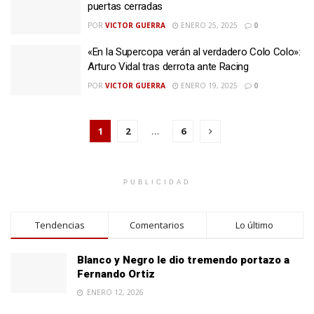
puertas cerradas
POR
VICTOR GUERRA
ENERO 25, 2025
0
«En la Supercopa verán al verdadero Colo Colo»:
Arturo Vidal tras derrota ante Racing
POR
VICTOR GUERRA
ENERO 19, 2025
0
1
2
…
6
PUBLICIDAD
Tendencias
Comentarios
Lo último
Blanco y Negro le dio tremendo portazo a
Fernando Ortiz
ENERO 12, 2026