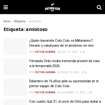
Inicio
Etiqueta
amistoso
Etiqueta:
amistoso
¿Quién transmite Colo Colo vs Millonarios?
Horario y canal para ver el amistoso en vivo
POR
VICTOR GUERRA
JULIO 13, 2026
0
Fernando Ortiz recibe tremenda presión de cara
a la temporada 2026
POR
VICTOR GUERRA
ENERO 18, 2026
0
Delantero de 16 años pide su oportunidad en el
primer equipo de Colo Colo
POR
VICTOR GUERRA
NOVIEMBRE 17, 2025
0
Con cuatro Sub 21: el once de Ortiz para visitar a