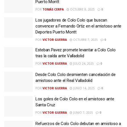
Puerto Montt
POR
TOMÁS CERPA
OCTUBRE 8, 2025
0
Los jugadores de Colo Colo que buscan
convencer a Fernando Ortiz en el amistoso ante
Deportes Puerto Montt
POR
VICTOR GUERRA
OCTUBRE 7, 2025
0
Esteban Pavez promete levantar a Colo Colo
tras la caída ante Valladolid
POR
VICTOR GUERRA
JULIO 24, 2025
0
Desde Colo Colo desmienten cancelación de
amistoso ante el Real Valladolid
POR
VICTOR GUERRA
JUNIO 14, 2025
0
Los goles de Colo Colo en el amistoso ante
Santa Cruz
POR
VICTOR GUERRA
JUNIO 7, 2025
0
Refuerzos de Colo Colo debutan en amistoso a