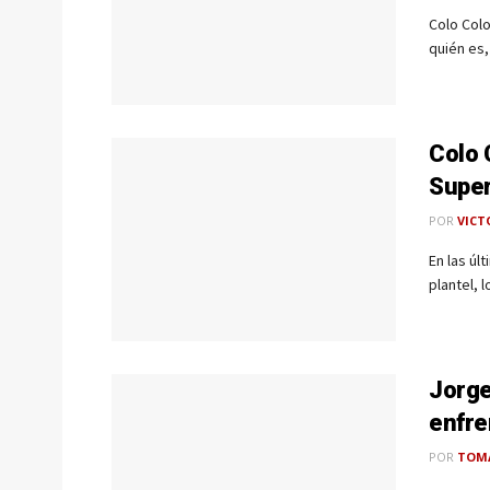
Colo Colo
quién es,
Colo 
Super
POR
VICT
En las úl
plantel, 
Jorge
enfre
POR
TOMÁ