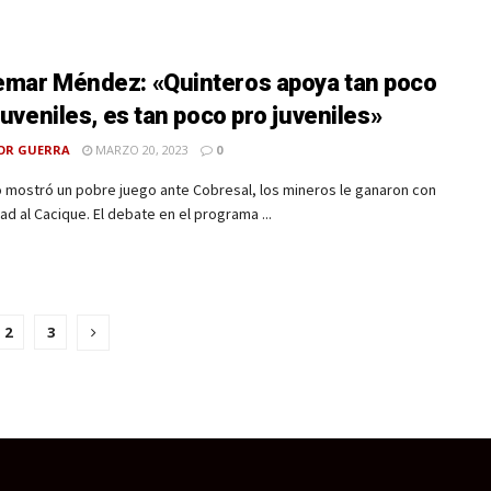
mar Méndez: «Quinteros apoya tan poco
 juveniles, es tan poco pro juveniles»
OR GUERRA
MARZO 20, 2023
0
 mostró un pobre juego ante Cobresal, los mineros le ganaron con
dad al Cacique. El debate en el programa ...
2
3