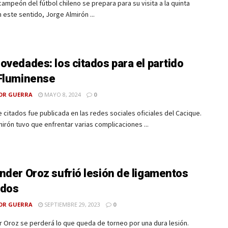
 campeón del fútbol chileno se prepara para su visita a la quinta
n este sentido, Jorge Almirón ...
ovedades: los citados para el partido
Fluminense
OR GUERRA
MAYO 8, 2024
0
de citados fue publicada en las redes sociales oficiales del Cacique.
irón tuvo que enfrentar varias complicaciones ...
nder Oroz sufrió lesión de ligamentos
ados
OR GUERRA
SEPTIEMBRE 29, 2023
0
 Oroz se perderá lo que queda de torneo por una dura lesión.