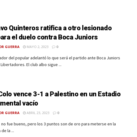
vo Quinteros ratifica a otro lesionado
ara el duelo contra Boca Juniors
OR GUERRA
MAYO 2, 2023
0
ador del popular adelantó lo que será el partido ante Boca Juniors
Libertadores. El club albo sigue ...
Colo vence 3-1 a Palestino en un Estadio
mental vacío
OR GUERRA
ABRIL 23, 2023
0
o no fue bueno, pero los 3 puntos son de oro para meterse en la
 de la ...