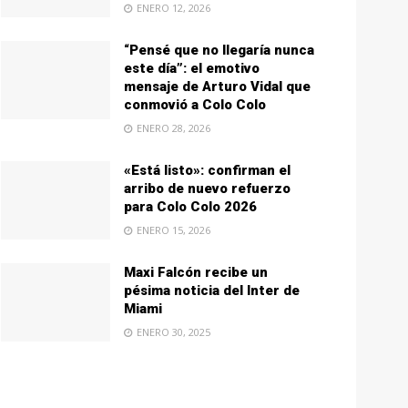
ENERO 12, 2026
“Pensé que no llegaría nunca
este día”: el emotivo
mensaje de Arturo Vidal que
conmovió a Colo Colo
ENERO 28, 2026
«Está listo»: confirman el
arribo de nuevo refuerzo
para Colo Colo 2026
ENERO 15, 2026
Maxi Falcón recibe un
pésima noticia del Inter de
Miami
ENERO 30, 2025