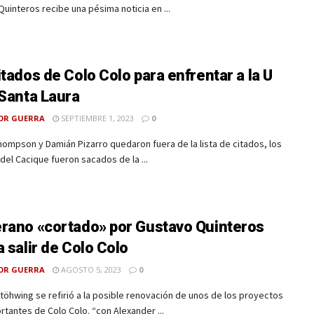
uinteros recibe una pésima noticia en ...
itados de Colo Colo para enfrentar a la U
 Santa Laura
OR GUERRA
SEPTIEMBRE 1, 2023
0
ompson y Damián Pizarro quedaron fuera de la lista de citados, los
 del Cacique fueron sacados de la ...
rano «cortado» por Gustavo Quinteros
a salir de Colo Colo
OR GUERRA
AGOSTO 5, 2023
0
töhwing se refirió a la posible renovación de unos de los proyectos
tantes de Colo Colo. “con Alexander ...