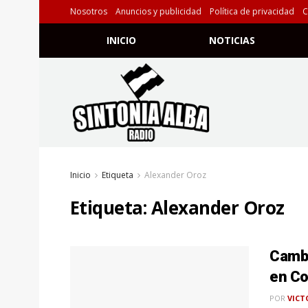
Nosotros
Anuncios y publicidad
Política de privacidad
C
INICIO
NOTICIAS
Inicio
Etiqueta
Alexander Oroz
Etiqueta:
Alexander Oroz
Cambi
en Co
POR
VICT