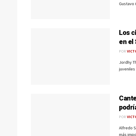
Gustavo Q
Los c
en el
POR
VICT
Jordhy Th
juveniles
Cante
podrí
POR
VICT
Alfredo S
más impor