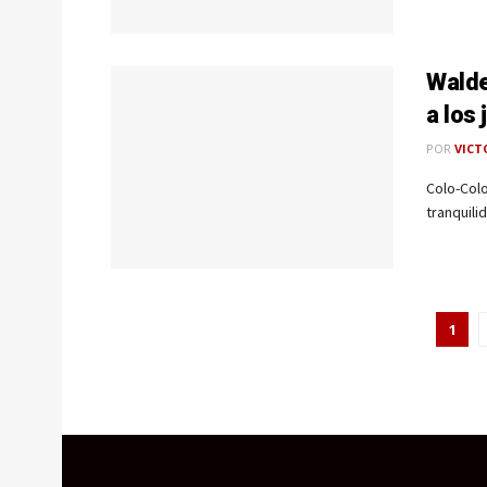
Walde
a los
POR
VICT
Colo-Colo
tranquili
1