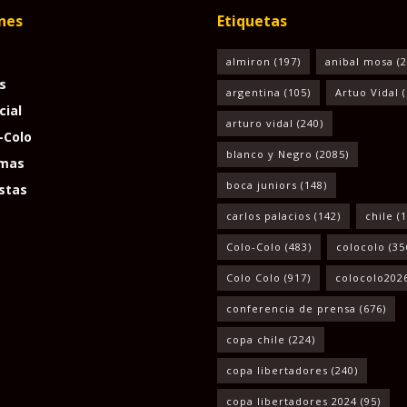
nes
Etiquetas
almiron
(197)
anibal mosa
(2
s
argentina
(105)
Artuo Vidal
(
cial
arturo vidal
(240)
-Colo
blanco y Negro
(2085)
mas
boca juniors
(148)
stas
carlos palacios
(142)
chile
(1
Colo-Colo
(483)
colocolo
(35
Colo Colo
(917)
colocolo202
conferencia de prensa
(676)
copa chile
(224)
copa libertadores
(240)
copa libertadores 2024
(95)