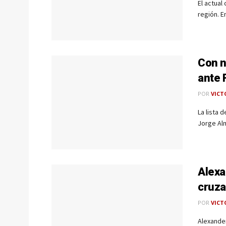
El actual
región. E
Con n
ante 
POR
VICT
La lista 
Jorge Alm
Alexa
cruz
POR
VICT
Alexander