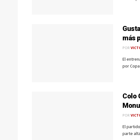
Gusta
más p
POR
VICT
El entren
por Copa 
Colo 
Monu
POR
VICT
El partid
parte alta