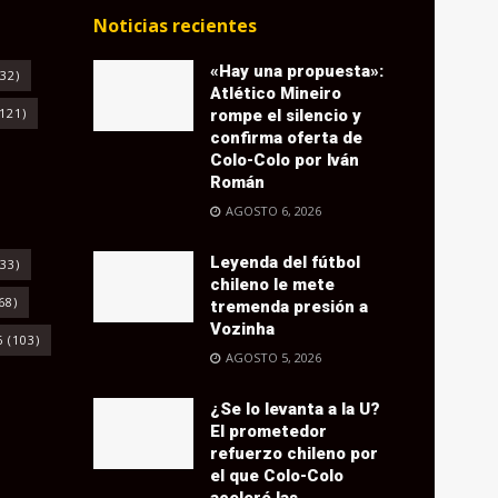
Noticias recientes
«Hay una propuesta»:
32)
Atlético Mineiro
121)
rompe el silencio y
confirma oferta de
Colo-Colo por Iván
Román
AGOSTO 6, 2026
Leyenda del fútbol
33)
chileno le mete
68)
tremenda presión a
Vozinha
6
(103)
AGOSTO 5, 2026
¿Se lo levanta a la U?
El prometedor
refuerzo chileno por
el que Colo-Colo
aceleró las