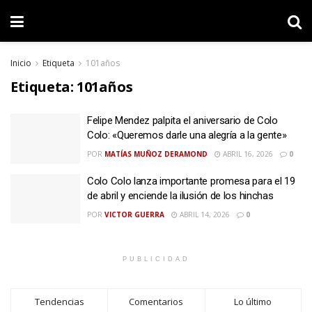
Inicio
Etiqueta
101años
Etiqueta:
101años
Felipe Mendez palpita el aniversario de Colo
Colo: «Queremos darle una alegría a la gente»
POR
MATÍAS MUÑOZ DERAMOND
ABRIL 16, 2026
0
Colo Colo lanza importante promesa para el 19
de abril y enciende la ilusión de los hinchas
POR
VICTOR GUERRA
ABRIL 14, 2026
0
PUBLICIDAD
Tendencias
Comentarios
Lo último