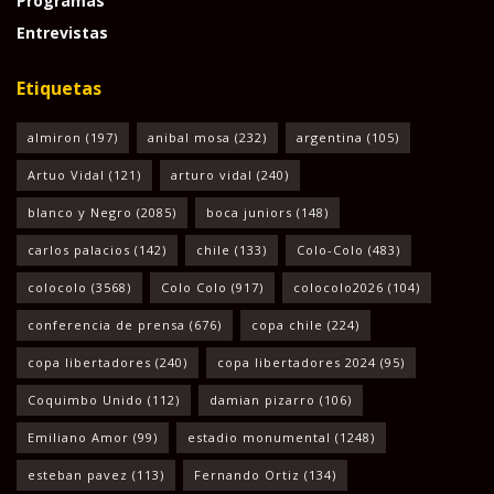
Programas
Entrevistas
Etiquetas
almiron
(197)
anibal mosa
(232)
argentina
(105)
Artuo Vidal
(121)
arturo vidal
(240)
blanco y Negro
(2085)
boca juniors
(148)
carlos palacios
(142)
chile
(133)
Colo-Colo
(483)
colocolo
(3568)
Colo Colo
(917)
colocolo2026
(104)
conferencia de prensa
(676)
copa chile
(224)
copa libertadores
(240)
copa libertadores 2024
(95)
Coquimbo Unido
(112)
damian pizarro
(106)
Emiliano Amor
(99)
estadio monumental
(1248)
esteban pavez
(113)
Fernando Ortiz
(134)