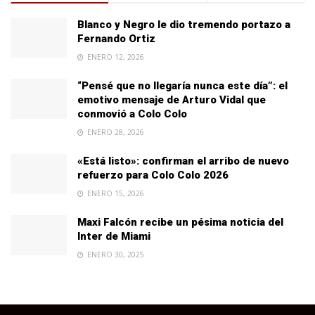
Blanco y Negro le dio tremendo portazo a
Fernando Ortiz
ENERO 12, 2026
“Pensé que no llegaría nunca este día”: el
emotivo mensaje de Arturo Vidal que
conmovió a Colo Colo
ENERO 28, 2026
«Está listo»: confirman el arribo de nuevo
refuerzo para Colo Colo 2026
ENERO 15, 2026
Maxi Falcón recibe un pésima noticia del
Inter de Miami
ENERO 30, 2025