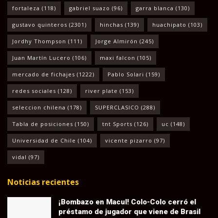
fortaleza
(118)
gabriel suazo
(96)
garra blanca
(130)
gustavo quinteros
(2301)
hinchas
(139)
huachipato
(103)
Jordhy Thompson
(111)
Jorge Almirón
(245)
Juan Martín Lucero
(106)
maxi falcon
(105)
mercado de fichajes
(1222)
Pablo Solari
(159)
redes sociales
(128)
river plate
(153)
seleccion chilena
(178)
SUPERCLASICO
(288)
Tabla de posiciones
(150)
tnt Sports
(126)
uc
(148)
Universidad de Chile
(104)
vicente pizarro
(97)
vidal
(97)
Noticias recientes
¡Bombazo en Macul! Colo-Colo cerró el
préstamo de jugador que viene de Brasil