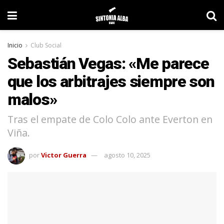
Inicio
Club Social
Sebastián Vegas: «Me parece
que los arbitrajes siempre son
malos»
Tras el empate de Colo Colo ante Everton en
Viña.
por
Victor Guerra
agosto 10, 2025