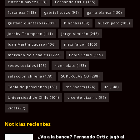
esteban pavez
(113)
Fernando Ortiz
(135)
fortaleza
(118)
gabriel suazo
(96)
garra blanca
(130)
gustavo quinteros
(2301)
hinchas
(139)
huachipato
(103)
Jordhy Thompson
(111)
Jorge Almirón
(245)
Juan Martín Lucero
(106)
maxi falcon
(105)
mercado de fichajes
(1222)
Pablo Solari
(159)
redes sociales
(128)
river plate
(153)
seleccion chilena
(178)
SUPERCLASICO
(288)
Tabla de posiciones
(150)
tnt Sports
(126)
uc
(148)
Universidad de Chile
(104)
vicente pizarro
(97)
vidal
(97)
Noticias recientes
¿Va a la banca? Fernando Ortiz jugó al